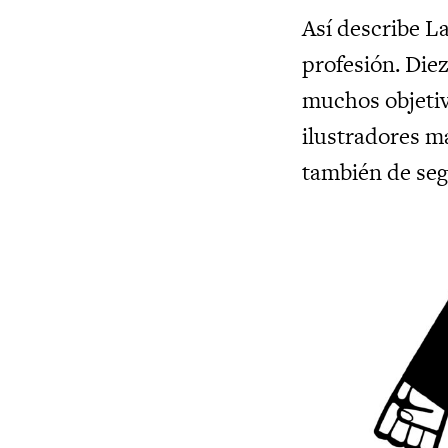
Así describe L
profesión. Die
muchos objetivo
ilustradores m
también de segu