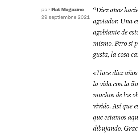
“
Diez años hac
por
Flat Magazine
29 septiembre 2021
agotador.
Una es
agobiante de est
mismo.
Pero si 
gusta,
la cosa c
«
Hace diez años
la vida
con la i
muchos de los o
vivido.
Así que e
que estamos aquí
dibujando.
Graci