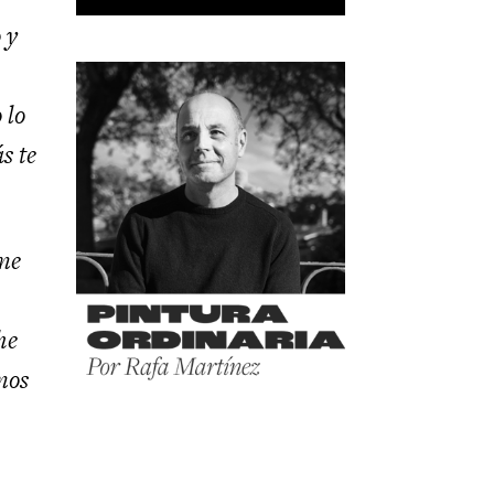
 y
 lo
s te
rme
he
mos