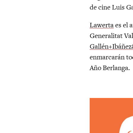
de cine Luis G
Lawerta
es el 
Generalitat Va
Gallén+Ibáñe
enmarcarán tod
Año Berlanga.