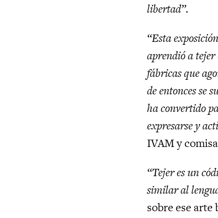
libertad”.
“Esta exposició
aprendió a tejer
fábricas que ago
de entonces se 
ha convertido par
expresarse y act
IVAM y comisar
“Tejer es un cód
similar al lengu
sobre ese arte