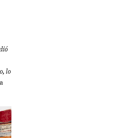
dió
, lo
a