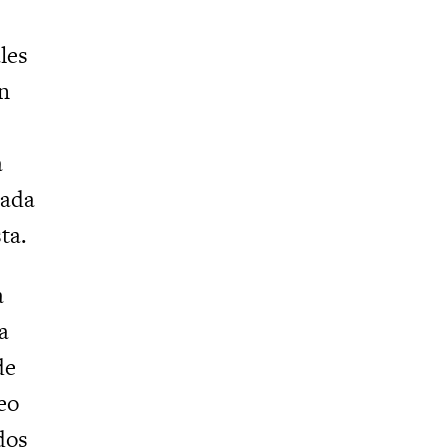
les
án
a
zada
ta.
a
a
de
eo
dos