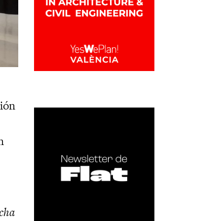
ción
n
ucha