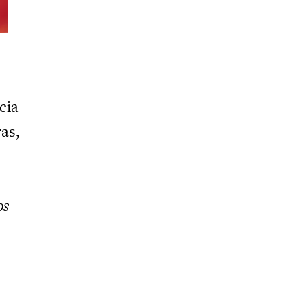
cia
as,
os