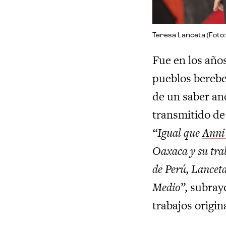
Teresa Lanceta (Foto:
Fue en los año
pueblos berebe
de un saber anó
transmitido de 
“Igual que
Anni
Oaxaca y su trab
de Perú, Lanceta
Medio”,
subrayó
trabajos origi