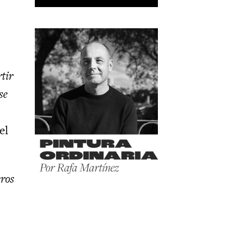
tir
se
el
eros