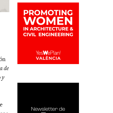
món
a de
 y
e