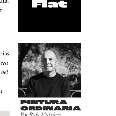
 una
r
e los
nera
 del
n