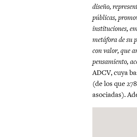
diseño, represent
públicas, promov
instituciones, e
metáfora de su p
con valor, que am
pensamiento, ac
ADCV, cuya bas
(de los que 278
asociadas). Ade