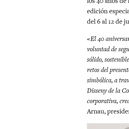
los 40 años de 
edición especi
del 6 al 12 de j
«El 40 aniversa
voluntad de segu
sólido, sostenibl
retos del presen
simbólica, a tra
Disseny de la C
corporativa, cr
Arnau, presiden