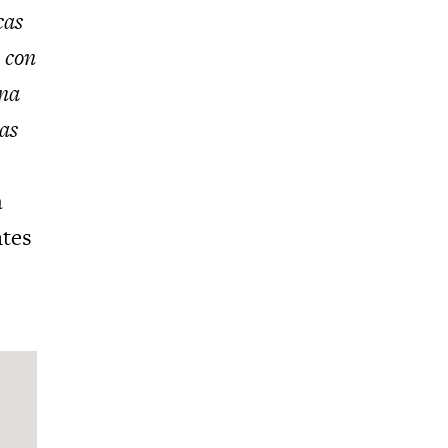
cas
s con
una
eas
a
ntes