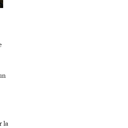
e
 un
 la