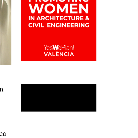
an
ica