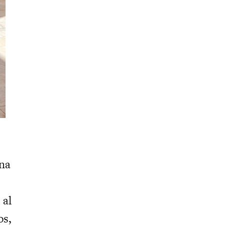
ana
 al
os,