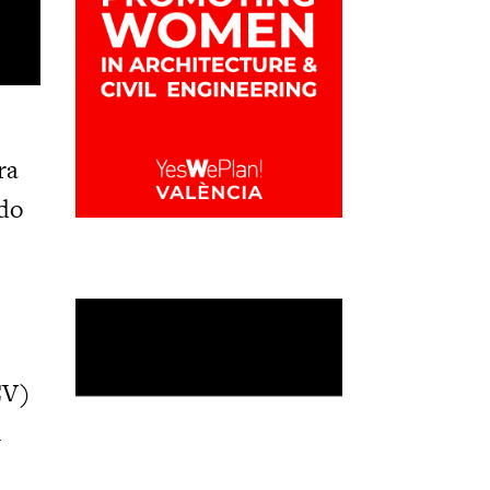
ra
ado
CV)
l