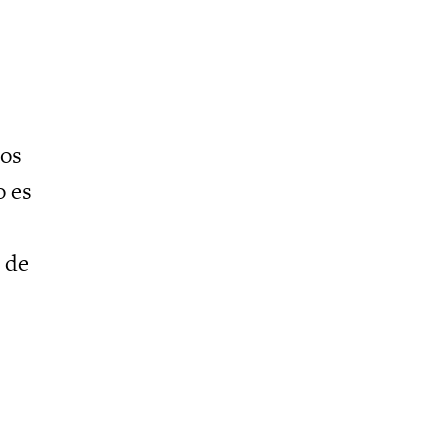
los
o es
 de