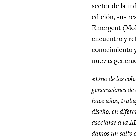
sector de la in
edición, sus r
Emergent (MoD
encuentro y ref
conocimiento y
nuevas generac
«Uno de los cole
generaciones de 
hace años, trab
diseño, en difer
asociarse a la 
damos un salto c