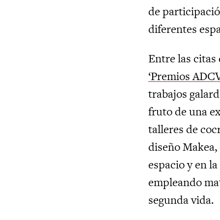
de participació
diferentes espa
Entre las cita
‘Premios ADCV
trabajos galar
fruto de una e
talleres de co
diseño Makea, e
espacio y en la
empleando mate
segunda vida.