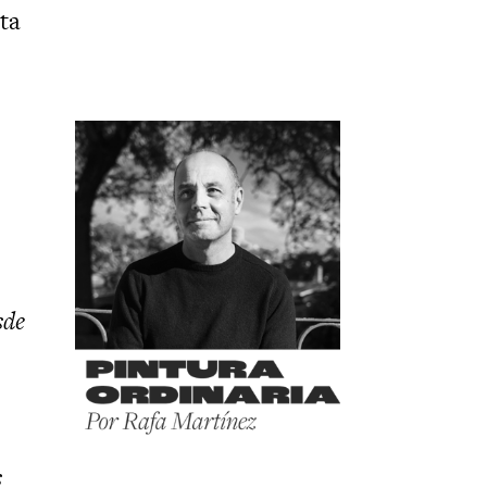
sta
sde
s