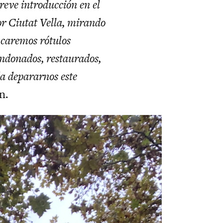
eve introducción en el
or Ciutat Vella, mirando
icaremos rótulos
andonados, restaurados,
da depararnos este
n.