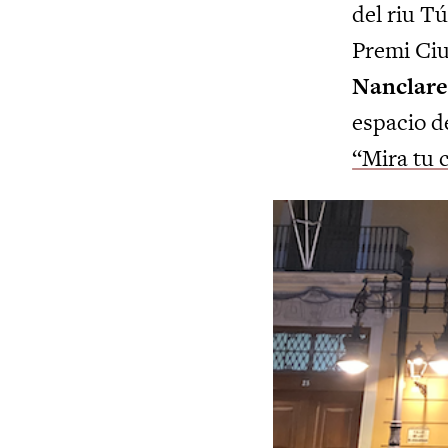
del riu Tú
Premi Ciu
Nanclare
espacio d
“Mira tu c