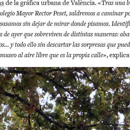
as
de la gráfica urbana de València.
«Tras una br
Colegio Mayor Rector Peset, saldremos a caminar p
pasamos sin dejar de mirar donde pisamos. Identif
s de ayer que sobreviven de distintas maneras: ab
os… y todo ello sin descartar las sorpresas que pue
museo al aire libre que es la propia calle»
, explica