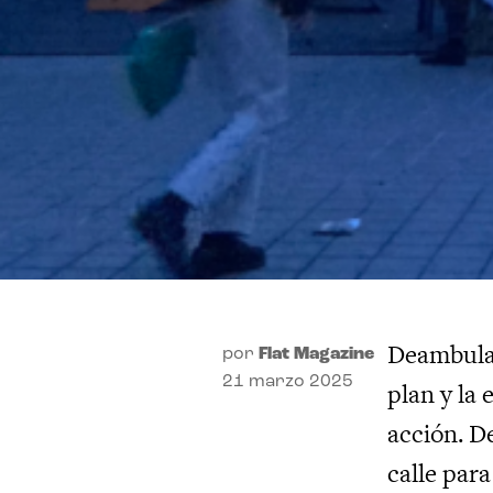
Deambular
por
Flat Magazine
21 marzo 2025
plan y la 
acción. De
calle par