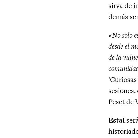
sirva de i
demás sen
«No solo e
desde el ma
de la vulne
comunida
‘Curiosas
sesiones,
Peset de 
Estal
será
historiad