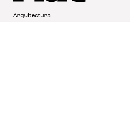
Arquitectura
Diseño
Arte
Nosotros
Nota legal
Contacto
© FLAT Magazine 2026