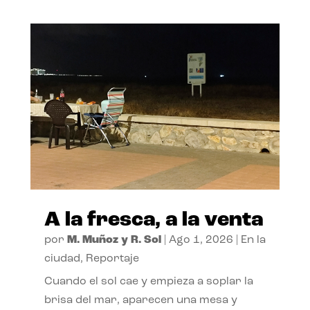
A la fresca, a la venta
por
M. Muñoz y R. Sol
|
Ago 1, 2026
|
En la
ciudad
,
Reportaje
Cuando el sol cae y empieza a soplar la
brisa del mar, aparecen una mesa y