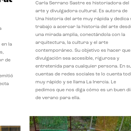
Carla Serrano Sastre es historiadora del
arte y divulgadora cultural. Es autora de
Una historia del arte muy rápida y dedica
trabajo a acercar la historia del arte desd
a
una mirada amplia, conectándola con la
arquitectura, la cultura y el arte
 en la
contemporáneo. Su objetivo es hacer que 
s,
divulgación sea accesible, rigurosa y
or de
entretenida para cualquier persona. En s
cuentas de redes sociales te lo cuenta to
emitió
muy rápido y se llama La Inercia. Le
ecta
pedimos que nos diga cómo es un buen dí
l
de verano para ella.