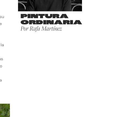
 su
e
la
us
do
a