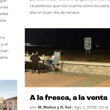
agan
Le pedimos que nos cuente cómo es para
turas
ella un buen día de verano.
vadas
 una
ora
 y el
 Ivan
aría
A la fresca, a la venta
por
M. Muñoz y R. Sol
|
Ago 1, 2026
|
En la