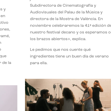
Subdirectora de Cinematografía y
s y
Audiovisuales del Palau de la Música y
 en
directora de la Mostra de València. En
ctivo
noviembre celebraremos la 41ª edición d
iones,
nuestro festival decano y os esperamos 
iramé,
los brazos abiertos», explica.
n
o
Le pedimos que nos cuente qué
 que
ingredientes tiene un buen día de verano
 de la
para ella.