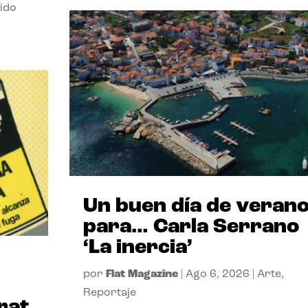
ido
Un buen día de veran
para… Carla Serrano
‘La inercia’
por
Flat Magazine
|
Ago 6, 2026
|
Arte
,
Reportaje
rat