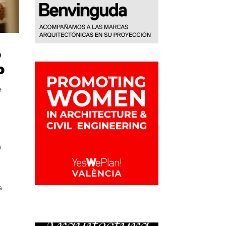
o
o
e
s
a