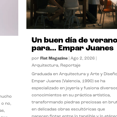
Un buen día de veran
para… Empar Juanes
por
Flat Magazine
|
Ago 2, 2026
|
Arquitectura
,
Reportaje
Graduada en Arquitectura y Arte y Diseño
Empar Juanes (Valencia, 1990) se ha
especializado en joyería y fusiona diverso
conocimientos en su práctica artística,
 mucho
transformando piedras preciosas en bru
 o no,
en delicadas obras escultóricas que
as,
parecen flotar entre lo tangible y lo etére