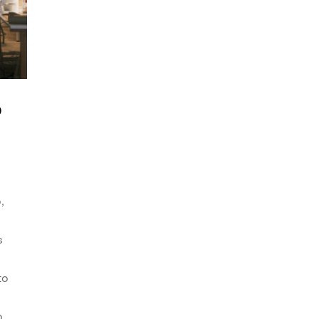
o
,
s
to
o.