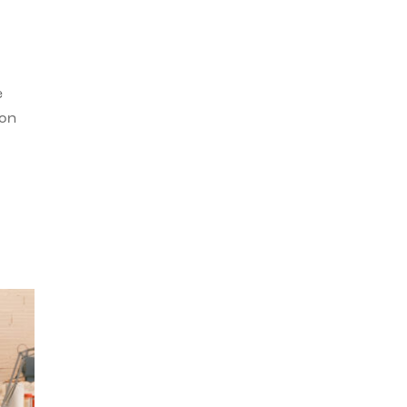
e
con