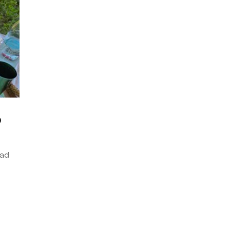
o
dad