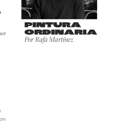
o
dad
e
con