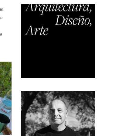
us
do
a