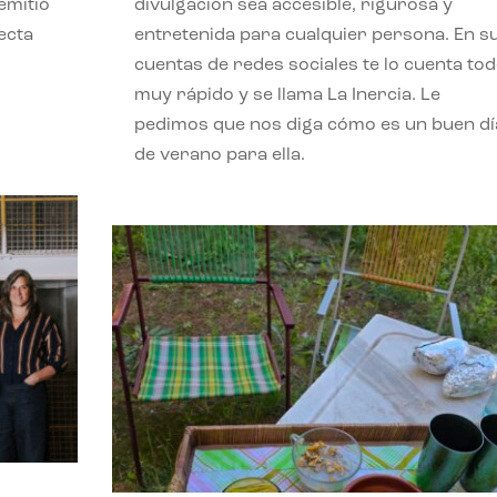
emitió
divulgación sea accesible, rigurosa y
ecta
entretenida para cualquier persona. En s
l
cuentas de redes sociales te lo cuenta to
muy rápido y se llama La Inercia. Le
pedimos que nos diga cómo es un buen dí
de verano para ella.