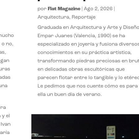
por
Flat Magazine
|
Ago 2, 2026
|
Arquitectura
,
Reportaje
Graduada en Arquitectura y Arte y Diseño
 mucho
Empar Juanes (Valencia, 1990) se ha
 o no,
especializado en joyería y fusiona diverso
as,
conocimientos en su práctica artística,
agan
transformando piedras preciosas en bru
turas
en delicadas obras escultóricas que
vadas
parecen flotar entre lo tangible y lo etére
 una
Le pedimos que nos cuente cómo es para
ella un buen día de verano.
ora
 y el
 Ivan
aría