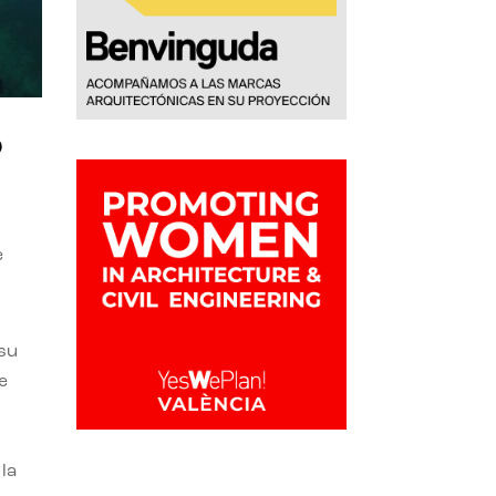
o
e
 su
e
la