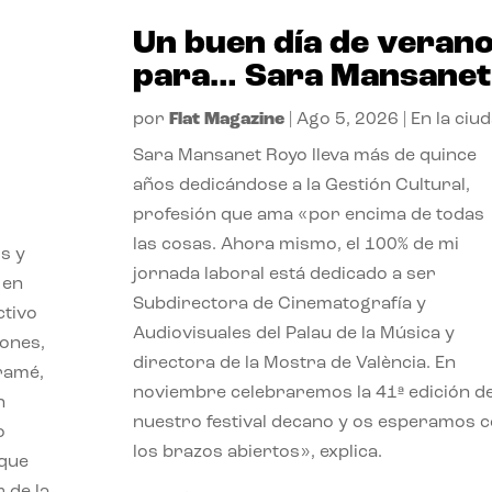
Un buen día de veran
para… Sara Mansanet
por
Flat Magazine
|
Ago 5, 2026
|
En la ciu
Sara Mansanet Royo lleva más de quince
años dedicándose a la Gestión Cultural,
profesión que ama «por encima de todas
las cosas. Ahora mismo, el 100% de mi
s y
jornada laboral está dedicado a ser
 en
Subdirectora de Cinematografía y
ctivo
Audiovisuales del Palau de la Música y
iones,
directora de la Mostra de València. En
iramé,
noviembre celebraremos la 41ª edición d
n
nuestro festival decano y os esperamos 
o
los brazos abiertos», explica.
 que
 de la