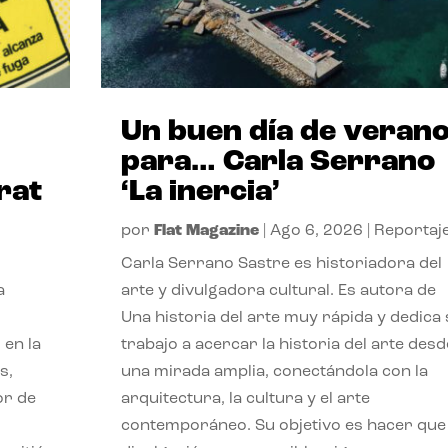
Un buen día de veran
para… Carla Serrano
rat
‘La inercia’
por
Flat Magazine
|
Ago 6, 2026
|
Reportaj
Carla Serrano Sastre es historiadora del
a
arte y divulgadora cultural. Es autora de
Una historia del arte muy rápida y dedica
 en la
trabajo a acercar la historia del arte desd
s,
una mirada amplia, conectándola con la
or de
arquitectura, la cultura y el arte
contemporáneo. Su objetivo es hacer que 