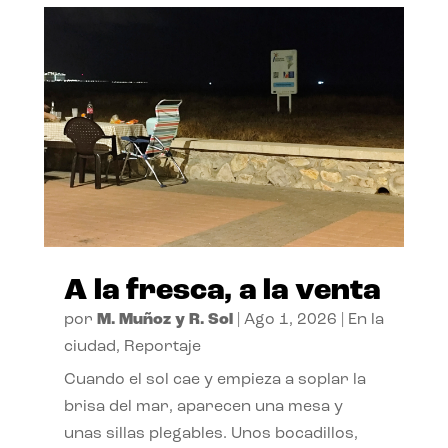
A la fresca, a la venta
por
M. Muñoz y R. Sol
|
Ago 1, 2026
|
En la
ciudad
,
Reportaje
Cuando el sol cae y empieza a soplar la
brisa del mar, aparecen una mesa y
unas sillas plegables. Unos bocadillos,