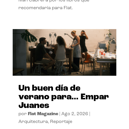
Ivan Cabrera por los libros que
recomendaría para Flat.
Un buen día de
verano para… Empar
Juanes
por
Flat Magazine
|
Ago 2, 2026
|
Arquitectura
,
Reportaje