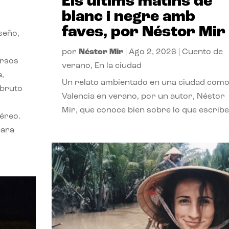
Els últims matins de
blanc i negre amb
faves, por Néstor Mir
seño,
por
Néstor Mir
|
Ago 2, 2026
|
Cuento de
ersos
verano
,
En la ciudad
a,
Un relato ambientado en una ciudad com
 bruto
Valencia en verano, por un autor, Néstor
Mir, que conoce bien sobre lo que escribe
téreo.
para