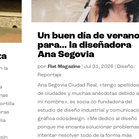
Un buen día de veran
para… la diseñadora
Ana Segovia
ta
por
Flat Magazine
|
Jul 31, 2026
|
Diseño
,
n la
Reportaje
Ana Segovia Ciudad Real, «tengo apellidos
a
de ciudades y muchas anécdotas debido a
unas
mi nombre», es socia co-fundadora del
ortilla
estudio de diseño industrial y comunicaci
eras
gráfica odosdesign. «Me dedico al diseño
lia
porque me encanta solucionar problemas
intentar resolver todo de la forma más
 sin