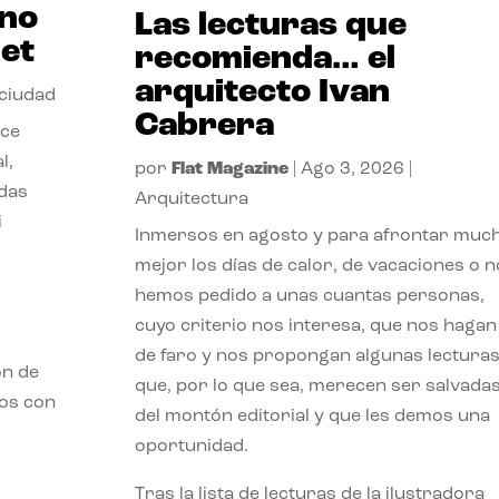
ano
Las lecturas que
et
recomienda… el
arquitecto Ivan
 ciudad
Cabrera
nce
l,
por
Flat Magazine
|
Ago 3, 2026
|
odas
Arquitectura
i
Inmersos en agosto y para afrontar muc
mejor los días de calor, de vacaciones o n
hemos pedido a unas cuantas personas,
cuyo criterio nos interesa, que nos hagan
de faro y nos propongan algunas lectura
ón de
que, por lo que sea, merecen ser salvada
mos con
del montón editorial y que les demos una
oportunidad.
Tras la lista de lecturas de la ilustradora