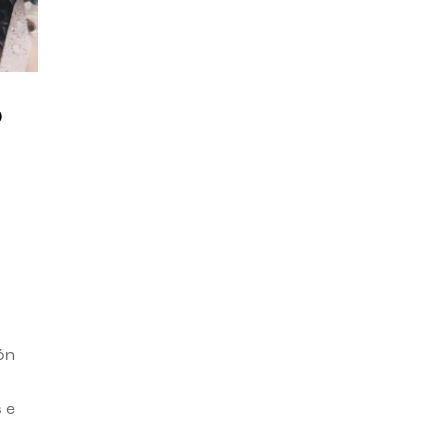
o
ón
 e