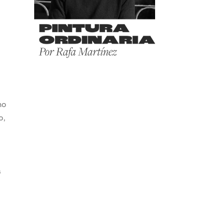
ho
o,
s
s