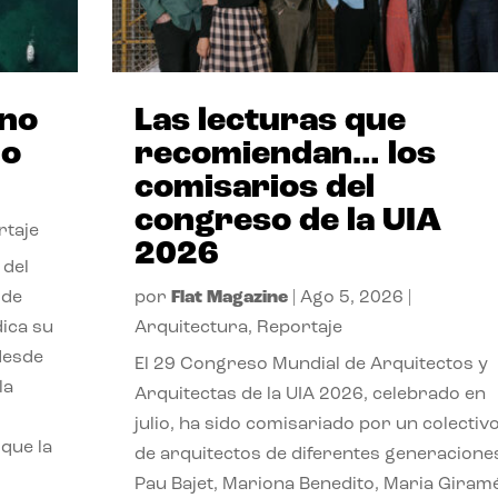
ano
Las lecturas que
no
recomiendan… los
comisarios del
congreso de la UIA
rtaje
2026
 del
 de
por
Flat Magazine
|
Ago 5, 2026
|
dica su
Arquitectura
,
Reportaje
 desde
El 29 Congreso Mundial de Arquitectos y
la
Arquitectas de la UIA 2026, celebrado en
julio, ha sido comisariado por un colectiv
que la
de arquitectos de diferentes generacione
Pau Bajet, Mariona Benedito, Maria Giramé