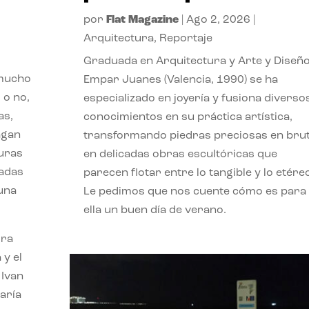
por
Flat Magazine
|
Ago 2, 2026
|
Arquitectura
,
Reportaje
Graduada en Arquitectura y Arte y Diseño
 mucho
Empar Juanes (Valencia, 1990) se ha
 o no,
especializado en joyería y fusiona diverso
as,
conocimientos en su práctica artística,
agan
transformando piedras preciosas en bru
turas
en delicadas obras escultóricas que
vadas
parecen flotar entre lo tangible y lo etére
 una
Le pedimos que nos cuente cómo es para
ella un buen día de verano.
ora
 y el
 Ivan
aría