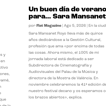
Un buen día de veran
para… Sara Mansanet
por
Flat Magazine
|
Ago 5, 2026
|
En la ciu
Sara Mansanet Royo lleva más de quince
años dedicándose a la Gestión Cultural,
profesión que ama «por encima de todas
las cosas. Ahora mismo, el 100% de mi
s y
jornada laboral está dedicado a ser
 en
Subdirectora de Cinematografía y
ctivo
Audiovisuales del Palau de la Música y
iones,
directora de la Mostra de València. En
iramé,
noviembre celebraremos la 41ª edición d
n
nuestro festival decano y os esperamos 
o
los brazos abiertos», explica.
 que
 de la