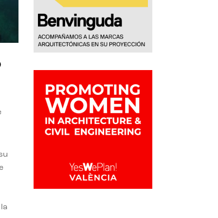
o
e
 su
e
la