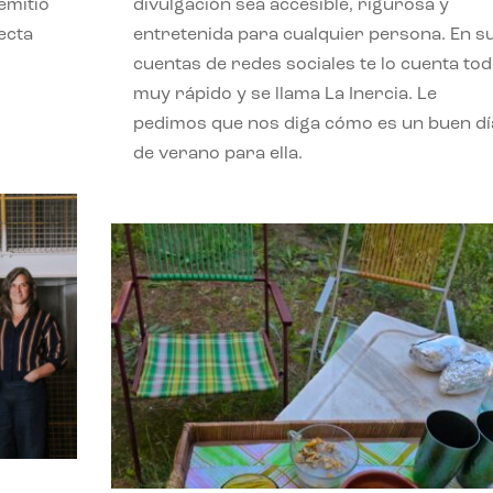
emitió
divulgación sea accesible, rigurosa y
ecta
entretenida para cualquier persona. En s
l
cuentas de redes sociales te lo cuenta to
muy rápido y se llama La Inercia. Le
pedimos que nos diga cómo es un buen dí
de verano para ella.