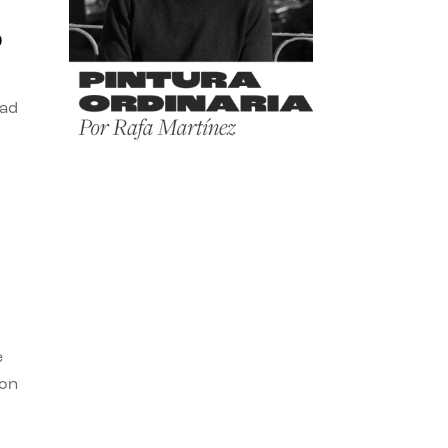
o
dad
e
con