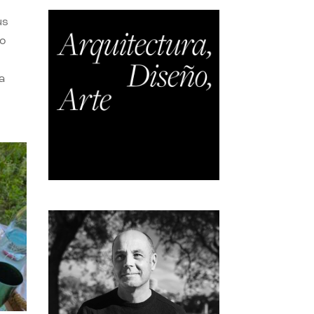
us
do
a