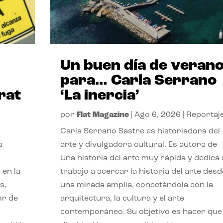
Un buen día de veran
para… Carla Serrano
rat
‘La inercia’
por
Flat Magazine
|
Ago 6, 2026
|
Reportaj
Carla Serrano Sastre es historiadora del
a
arte y divulgadora cultural. Es autora de
Una historia del arte muy rápida y dedica
 en la
trabajo a acercar la historia del arte desd
s,
una mirada amplia, conectándola con la
or de
arquitectura, la cultura y el arte
contemporáneo. Su objetivo es hacer que 