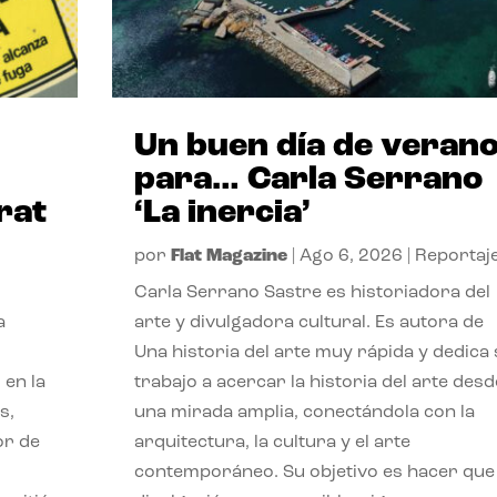
Un buen día de veran
para… Carla Serrano
rat
‘La inercia’
por
Flat Magazine
|
Ago 6, 2026
|
Reportaj
Carla Serrano Sastre es historiadora del
a
arte y divulgadora cultural. Es autora de
Una historia del arte muy rápida y dedica
 en la
trabajo a acercar la historia del arte desd
s,
una mirada amplia, conectándola con la
or de
arquitectura, la cultura y el arte
contemporáneo. Su objetivo es hacer que 