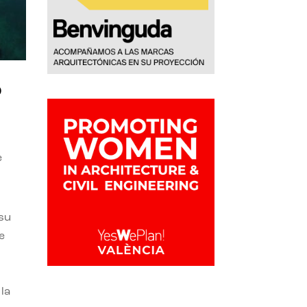
o
e
 su
e
la