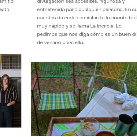
emitió
divulgación sea accesible, rigurosa y
ecta
entretenida para cualquier persona. En s
l
cuentas de redes sociales te lo cuenta to
muy rápido y se llama La Inercia. Le
pedimos que nos diga cómo es un buen dí
de verano para ella.