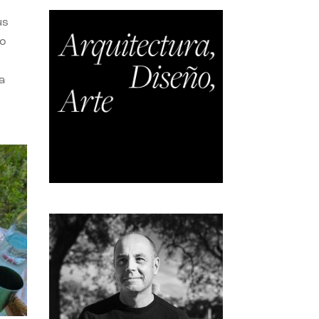
us
do
a