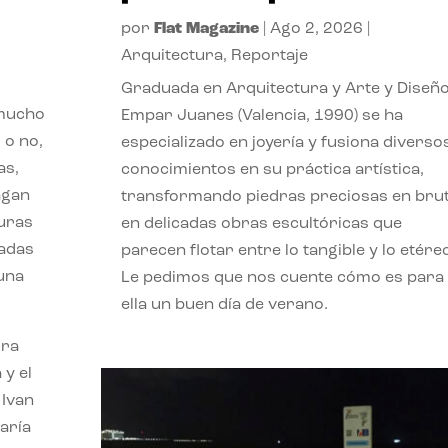
por
Flat Magazine
|
Ago 2, 2026
|
Arquitectura
,
Reportaje
Graduada en Arquitectura y Arte y Diseño
 mucho
Empar Juanes (Valencia, 1990) se ha
 o no,
especializado en joyería y fusiona diverso
as,
conocimientos en su práctica artística,
agan
transformando piedras preciosas en bru
turas
en delicadas obras escultóricas que
vadas
parecen flotar entre lo tangible y lo etére
 una
Le pedimos que nos cuente cómo es para
ella un buen día de verano.
ora
 y el
 Ivan
aría