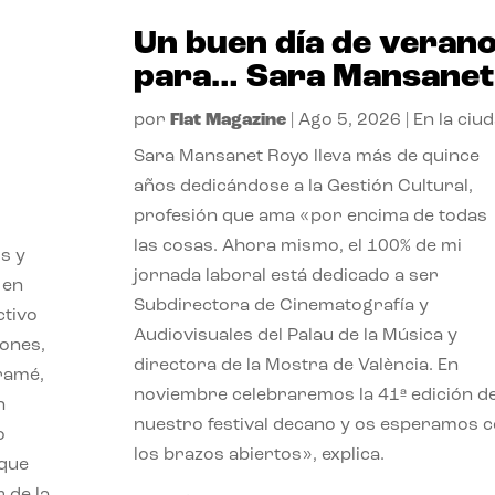
Un buen día de veran
para… Sara Mansanet
por
Flat Magazine
|
Ago 5, 2026
|
En la ciu
Sara Mansanet Royo lleva más de quince
años dedicándose a la Gestión Cultural,
profesión que ama «por encima de todas
las cosas. Ahora mismo, el 100% de mi
s y
jornada laboral está dedicado a ser
 en
Subdirectora de Cinematografía y
ctivo
Audiovisuales del Palau de la Música y
iones,
directora de la Mostra de València. En
iramé,
noviembre celebraremos la 41ª edición d
n
nuestro festival decano y os esperamos 
o
los brazos abiertos», explica.
 que
 de la