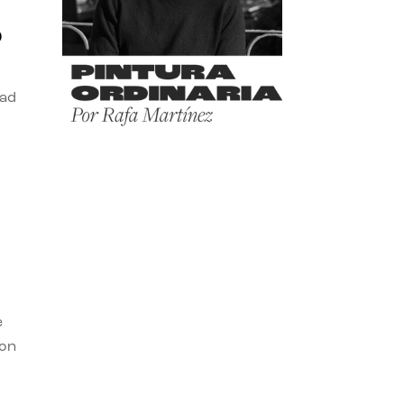
o
dad
e
con