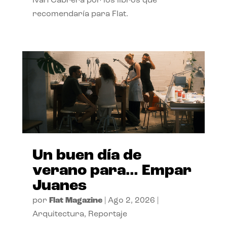
Ivan Cabrera por los libros que
recomendaría para Flat.
Un buen día de
verano para… Empar
Juanes
por
Flat Magazine
|
Ago 2, 2026
|
Arquitectura
,
Reportaje