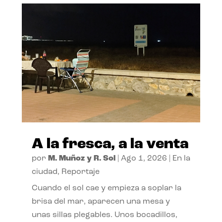
A la fresca, a la venta
por
M. Muñoz y R. Sol
|
Ago 1, 2026
|
En la
ciudad
,
Reportaje
Cuando el sol cae y empieza a soplar la
brisa del mar, aparecen una mesa y
unas sillas plegables. Unos bocadillos,