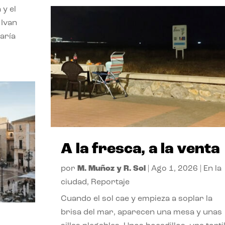
 y el
 Ivan
aría
A la fresca, a la venta
por
M. Muñoz y R. Sol
|
Ago 1, 2026
|
En la
ciudad
,
Reportaje
Cuando el sol cae y empieza a soplar la
brisa del mar, aparecen una mesa y unas