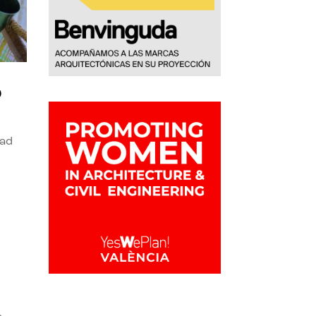
o
dad