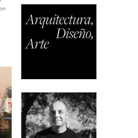
e
con