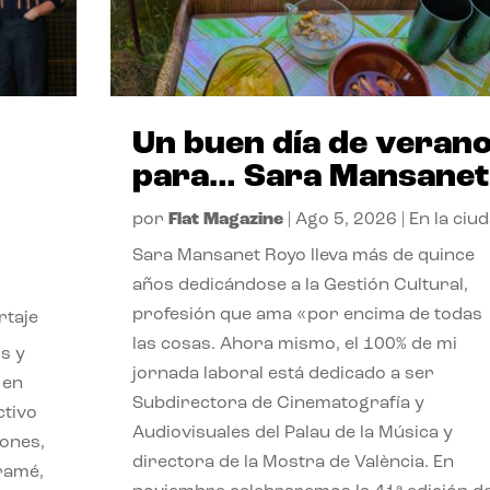
Un buen día de veran
para… Sara Mansanet
por
Flat Magazine
|
Ago 5, 2026
|
En la ciu
Sara Mansanet Royo lleva más de quince
años dedicándose a la Gestión Cultural,
profesión que ama «por encima de todas
rtaje
las cosas. Ahora mismo, el 100% de mi
s y
jornada laboral está dedicado a ser
 en
Subdirectora de Cinematografía y
ctivo
Audiovisuales del Palau de la Música y
iones,
directora de la Mostra de València. En
iramé,