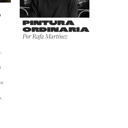
o
,
s
to
o.