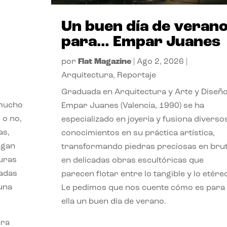
Un buen día de veran
para… Empar Juanes
por
Flat Magazine
|
Ago 2, 2026
|
Arquitectura
,
Reportaje
Graduada en Arquitectura y Arte y Diseño
 mucho
Empar Juanes (Valencia, 1990) se ha
 o no,
especializado en joyería y fusiona diverso
as,
conocimientos en su práctica artística,
agan
transformando piedras preciosas en bru
turas
en delicadas obras escultóricas que
vadas
parecen flotar entre lo tangible y lo etére
 una
Le pedimos que nos cuente cómo es para
ella un buen día de verano.
ora