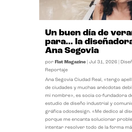
Un buen día de ver
para… la diseñador
Ana Segovia
por
Flat Magazine
|
Jul 31, 2026
|
Dise
Reportaje
Ana Segovia Ciudad Real, «tengo apel
de ciudades y muchas anécdotas debi
mi nombre», es socia co-fundadora d
estudio de diseño industrial y comuni
gráfica odosdesign. «Me dedico al di
porque me encanta solucionar probl
intentar resolver todo de la forma m