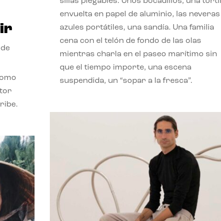
sillas plegables. Unos bocadillos, una tortil
envuelta en papel de aluminio, las neveras
ir
azules portátiles, una sandía. Una familia
cena con el telón de fondo de las olas
 de
mientras charla en el paseo marítimo sin
que el tiempo importe, una escena
como
suspendida, un “sopar a la fresca”.
stor
ribe.