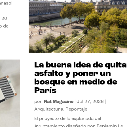
parasol
a 20
o de
La buena idea de quita
asfalto y poner un
bosque en medio de
París
por
Flat Magazine
|
Jul 27, 2026
|
Arquitectura
,
Reportaje
El proyecto de la explanada del
Ayuntamiento diseñado por Benjamin Le