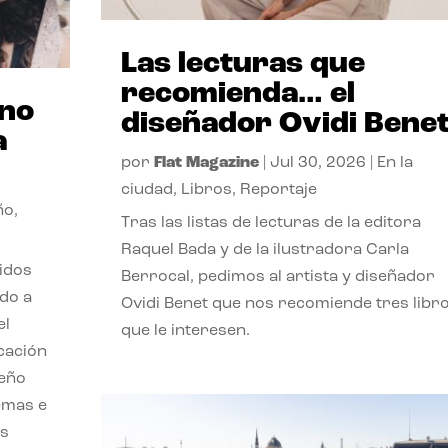
Las lecturas que
recomienda… el
ano
diseñador Ovidi Bene
a
por
Flat Magazine
|
Jul 30, 2026
|
En la
ciudad
,
Libros
,
Reportaje
ño
,
Tras las listas de lecturas de la editora
Raquel Bada y de la ilustradora Carla
lidos
Berrocal, pedimos al artista y diseñador
do a
Ovidi Benet que nos recomiende tres libr
el
que le interesen.
cación
seño
emas e
ás