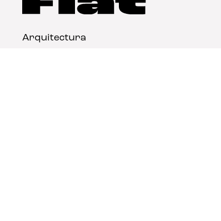
Arquitectura
Diseño
Arte
Nosotros
Nota legal
Contacto
© FLAT Magazine 2026