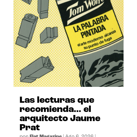
Las lecturas que
recomienda… el
arquitecto Jaume
Prat
por
Flat Magazine
|
Ago 6, 2026
|