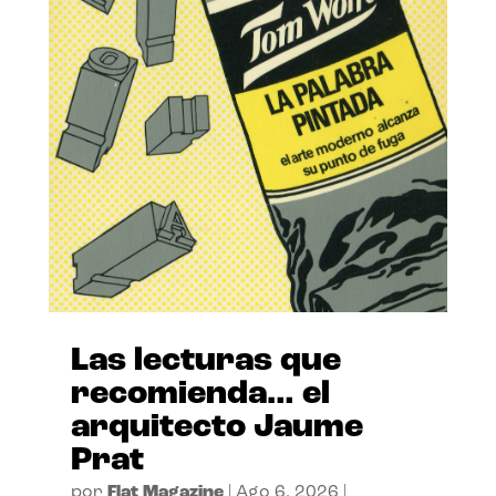
Las lecturas que
recomienda… el
arquitecto Jaume
Prat
por
Flat Magazine
|
Ago 6, 2026
|