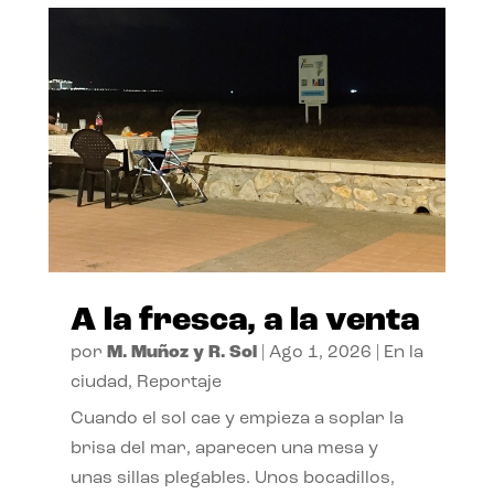
A la fresca, a la venta
por
M. Muñoz y R. Sol
|
Ago 1, 2026
|
En la
ciudad
,
Reportaje
Cuando el sol cae y empieza a soplar la
brisa del mar, aparecen una mesa y
unas sillas plegables. Unos bocadillos,