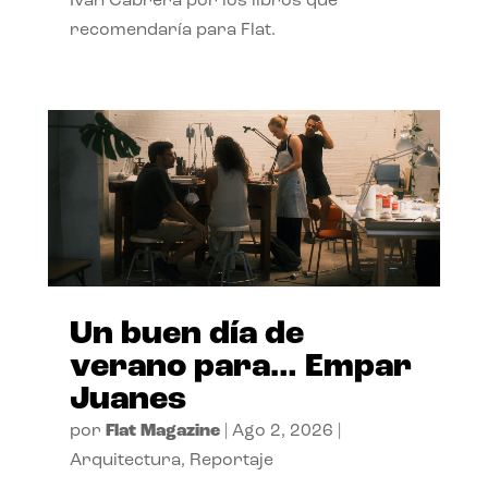
Ivan Cabrera por los libros que
recomendaría para Flat.
Un buen día de
verano para… Empar
Juanes
por
Flat Magazine
|
Ago 2, 2026
|
Arquitectura
,
Reportaje