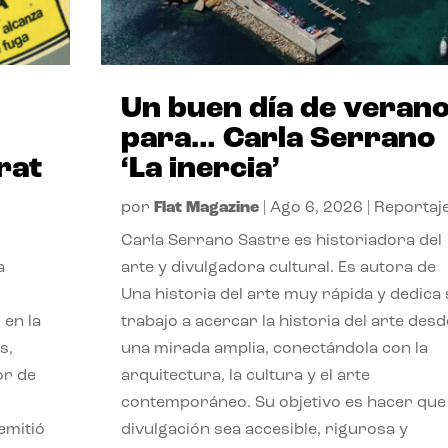
Un buen día de veran
para… Carla Serrano
rat
‘La inercia’
por
Flat Magazine
|
Ago 6, 2026
|
Reportaj
Carla Serrano Sastre es historiadora del
a
arte y divulgadora cultural. Es autora de
Una historia del arte muy rápida y dedica
 en la
trabajo a acercar la historia del arte desd
s,
una mirada amplia, conectándola con la
or de
arquitectura, la cultura y el arte
contemporáneo. Su objetivo es hacer que 
emitió
divulgación sea accesible, rigurosa y