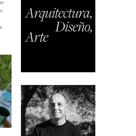
us
do
a