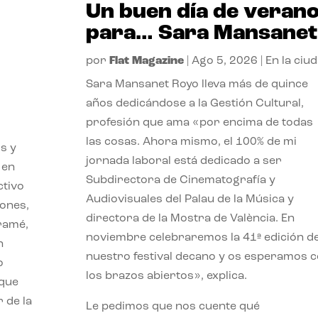
Un buen día de veran
para… Sara Mansanet
por
Flat Magazine
|
Ago 5, 2026
|
En la ciu
Sara Mansanet Royo lleva más de quince
años dedicándose a la Gestión Cultural,
profesión que ama «por encima de todas
las cosas. Ahora mismo, el 100% de mi
s y
jornada laboral está dedicado a ser
 en
Subdirectora de Cinematografía y
ctivo
Audiovisuales del Palau de la Música y
iones,
directora de la Mostra de València. En
iramé,
noviembre celebraremos la 41ª edición d
n
nuestro festival decano y os esperamos 
o
los brazos abiertos», explica.
 que
 de la
Le pedimos que nos cuente qué