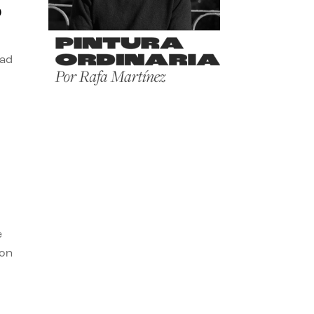
o
dad
e
con