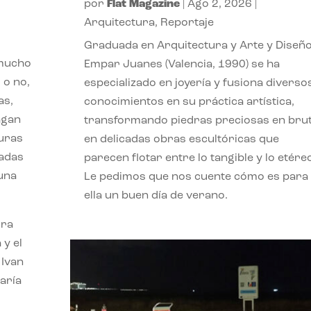
por
Flat Magazine
|
Ago 2, 2026
|
Arquitectura
,
Reportaje
Graduada en Arquitectura y Arte y Diseño
 mucho
Empar Juanes (Valencia, 1990) se ha
 o no,
especializado en joyería y fusiona diverso
as,
conocimientos en su práctica artística,
agan
transformando piedras preciosas en bru
turas
en delicadas obras escultóricas que
vadas
parecen flotar entre lo tangible y lo etére
 una
Le pedimos que nos cuente cómo es para
ella un buen día de verano.
ora
 y el
 Ivan
aría