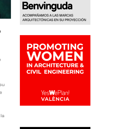
o
e
 su
e
la