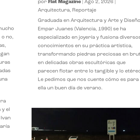
por
Flat Magazine
|
Ago 2, 2026
|
Arquitectura
,
Reportaje
Graduada en Arquitectura y Arte y Diseño
 mucho
Empar Juanes (Valencia, 1990) se ha
 o no,
especializado en joyería y fusiona diverso
as,
conocimientos en su práctica artística,
agan
transformando piedras preciosas en bru
turas
en delicadas obras escultóricas que
vadas
parecen flotar entre lo tangible y lo etére
 una
Le pedimos que nos cuente cómo es para
ella un buen día de verano.
ora
 y el
 Ivan
aría