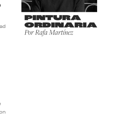
o
dad
e
con