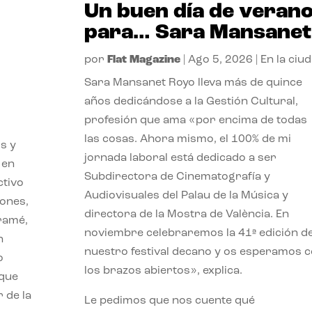
Un buen día de veran
para… Sara Mansanet
por
Flat Magazine
|
Ago 5, 2026
|
En la ciu
Sara Mansanet Royo lleva más de quince
años dedicándose a la Gestión Cultural,
profesión que ama «por encima de todas
las cosas. Ahora mismo, el 100% de mi
s y
jornada laboral está dedicado a ser
 en
Subdirectora de Cinematografía y
ctivo
Audiovisuales del Palau de la Música y
iones,
directora de la Mostra de València. En
iramé,
noviembre celebraremos la 41ª edición d
n
nuestro festival decano y os esperamos 
o
los brazos abiertos», explica.
 que
 de la
Le pedimos que nos cuente qué