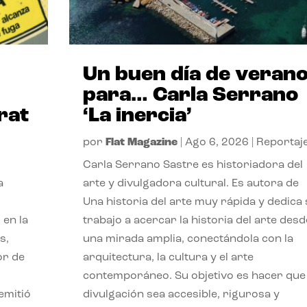
Un buen día de veran
para… Carla Serrano
rat
‘La inercia’
por
Flat Magazine
|
Ago 6, 2026
|
Reportaj
Carla Serrano Sastre es historiadora del
a
arte y divulgadora cultural. Es autora de
Una historia del arte muy rápida y dedica
 en la
trabajo a acercar la historia del arte desd
s,
una mirada amplia, conectándola con la
or de
arquitectura, la cultura y el arte
contemporáneo. Su objetivo es hacer que 
emitió
divulgación sea accesible, rigurosa y