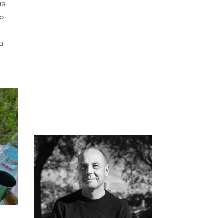
us
do
a