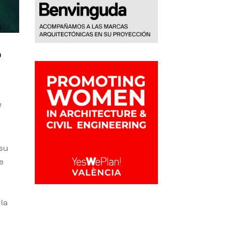
o
e
 su
e
la