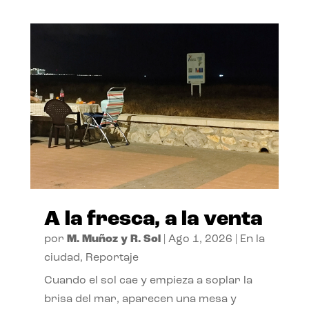
A la fresca, a la venta
por
M. Muñoz y R. Sol
|
Ago 1, 2026
|
En la
ciudad
,
Reportaje
Cuando el sol cae y empieza a soplar la
brisa del mar, aparecen una mesa y