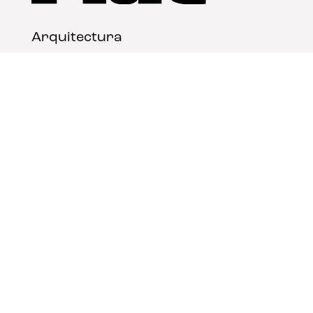
Arquitectura
Diseño
Arte
Nosotros
Nota legal
Contacto
© FLAT Magazine 2026