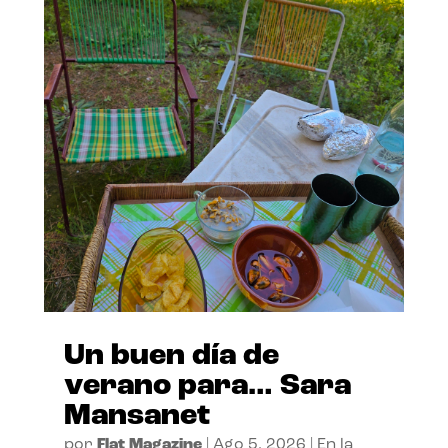
Un buen día de
verano para… Sara
Mansanet
por
Flat Magazine
|
Ago 5, 2026
|
En la