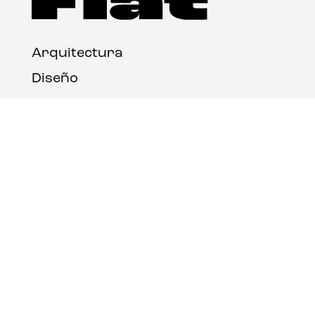
Arquitectura
Diseño
Arte
Nosotros
Nota legal
Contacto
© FLAT Magazine 2026