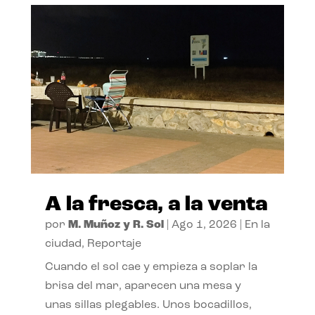
A la fresca, a la venta
por
M. Muñoz y R. Sol
|
Ago 1, 2026
|
En la
ciudad
,
Reportaje
Cuando el sol cae y empieza a soplar la
brisa del mar, aparecen una mesa y
unas sillas plegables. Unos bocadillos,