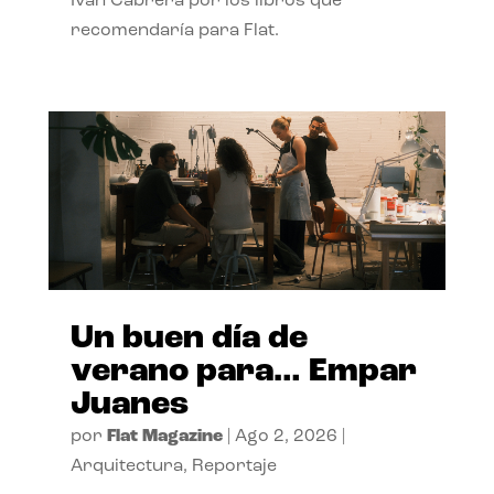
Ivan Cabrera por los libros que
recomendaría para Flat.
Un buen día de
verano para… Empar
Juanes
por
Flat Magazine
|
Ago 2, 2026
|
Arquitectura
,
Reportaje