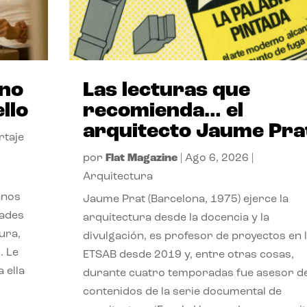
ano
Las lecturas que
llo
recomienda… el
arquitecto Jaume Pra
rtaje
por
Flat Magazine
|
Ago 6, 2026
|
Arquitectura
anos
Jaume Prat (Barcelona, 1975) ejerce la
dades
arquitectura desde la docencia y la
ura,
divulgación, es profesor de proyectos en 
. Le
ETSAB desde 2019 y, entre otras cosas,
 ella
durante cuatro temporadas fue asesor d
contenidos de la serie documental de