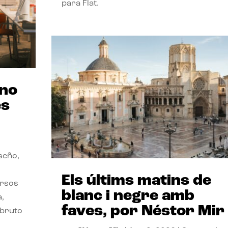
para Flat.
ano
es
seño,
Els últims matins de
ersos
blanc i negre amb
a,
faves, por Néstor Mir
 bruto