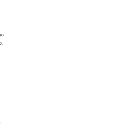
ho
o,
s
s
n