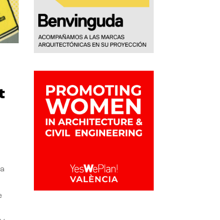
t
la
e