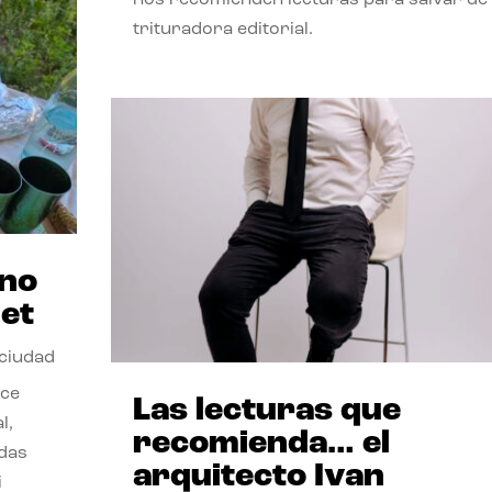
trituradora editorial.
ano
et
 ciudad
nce
Las lecturas que
l,
recomienda… el
odas
arquitecto Ivan
i