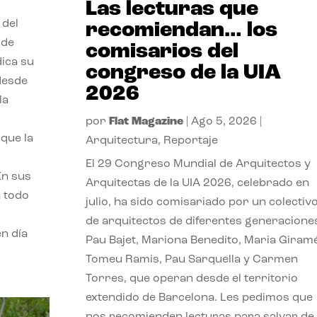
Las lecturas que
 del
recomiendan… los
 de
comisarios del
dica su
congreso de la UIA
 desde
2026
la
por
Flat Magazine
|
Ago 5, 2026
|
que la
Arquitectura
,
Reportaje
El 29 Congreso Mundial de Arquitectos y
En sus
Arquitectas de la UIA 2026, celebrado en
a todo
julio, ha sido comisariado por un colectiv
de arquitectos de diferentes generacione
n día
Pau Bajet, Mariona Benedito, Maria Giramé
Tomeu Ramis, Pau Sarquella y Carmen
Torres, que operan desde el territorio
extendido de Barcelona. Les pedimos que
nos recomienden lecturas para salvar de 