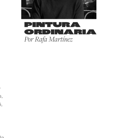
o
s,
,
la