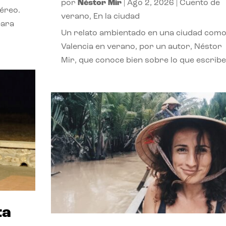
por
Néstor Mir
|
Ago 2, 2026
|
Cuento de
téreo.
verano
,
En la ciudad
para
Un relato ambientado en una ciudad com
Valencia en verano, por un autor, Néstor
Mir, que conoce bien sobre lo que escribe
ta