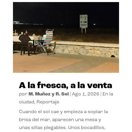
A la fresca, a la venta
por
M. Muñoz y R. Sol
|
Ago 1, 2026
|
En la
ciudad
,
Reportaje
Cuando el sol cae y empieza a soplar la
brisa del mar, aparecen una mesa y
unas sillas plegables. Unos bocadillos,