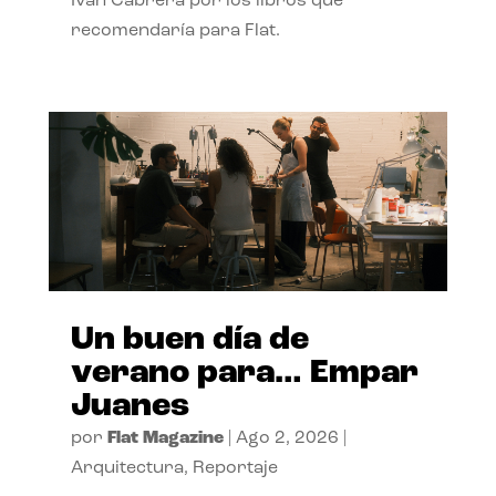
Ivan Cabrera por los libros que
recomendaría para Flat.
Un buen día de
verano para… Empar
Juanes
por
Flat Magazine
|
Ago 2, 2026
|
Arquitectura
,
Reportaje