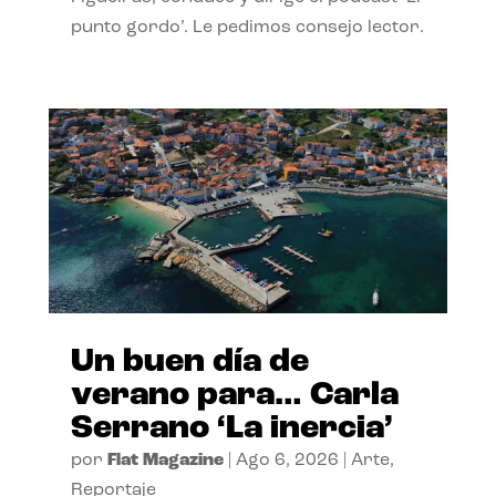
punto gordo’. Le pedimos consejo lector.
Un buen día de
verano para… Carla
Serrano ‘La inercia’
por
Flat Magazine
|
Ago 6, 2026
|
Arte
,
Reportaje