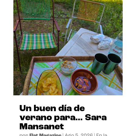
Un buen día de
verano para… Sara
Mansanet
por
Flat Magazine
|
Ago 5, 2026
|
En la