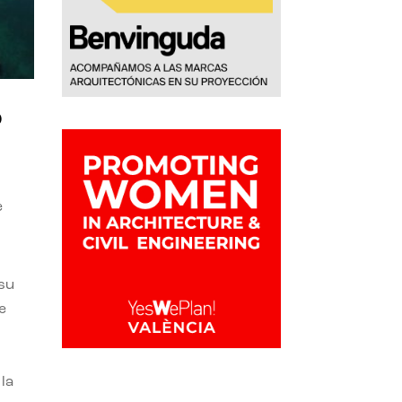
o
e
 su
e
la