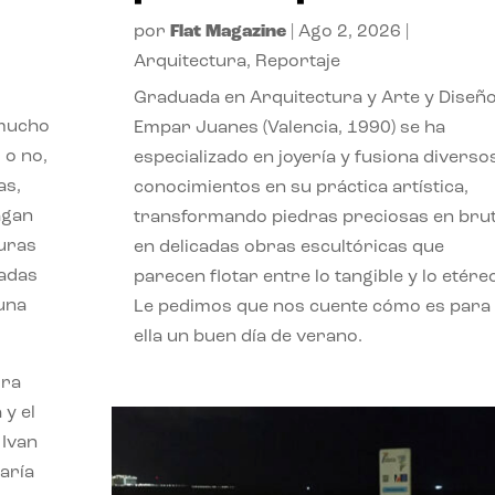
por
Flat Magazine
|
Ago 2, 2026
|
Arquitectura
,
Reportaje
Graduada en Arquitectura y Arte y Diseño
 mucho
Empar Juanes (Valencia, 1990) se ha
 o no,
especializado en joyería y fusiona diverso
as,
conocimientos en su práctica artística,
agan
transformando piedras preciosas en bru
turas
en delicadas obras escultóricas que
vadas
parecen flotar entre lo tangible y lo etére
 una
Le pedimos que nos cuente cómo es para
ella un buen día de verano.
ora
 y el
 Ivan
aría