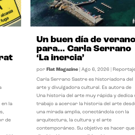
Un buen día de veran
para… Carla Serrano
rat
‘La inercia’
por
Flat Magazine
|
Ago 6, 2026
|
Reportaj
Carla Serrano Sastre es historiadora del
a
arte y divulgadora cultural. Es autora de
Una historia del arte muy rápida y dedica
 en la
trabajo a acercar la historia del arte desd
s,
una mirada amplia, conectándola con la
or de
arquitectura, la cultura y el arte
contemporáneo. Su objetivo es hacer que 