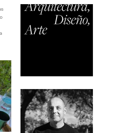
us
do
a