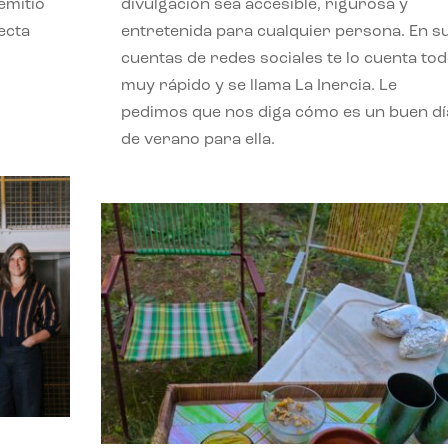
emitió
divulgación sea accesible, rigurosa y
ecta
entretenida para cualquier persona. En s
l
cuentas de redes sociales te lo cuenta to
muy rápido y se llama La Inercia. Le
pedimos que nos diga cómo es un buen dí
de verano para ella.