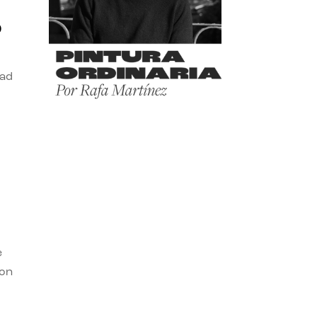
o
dad
e
con