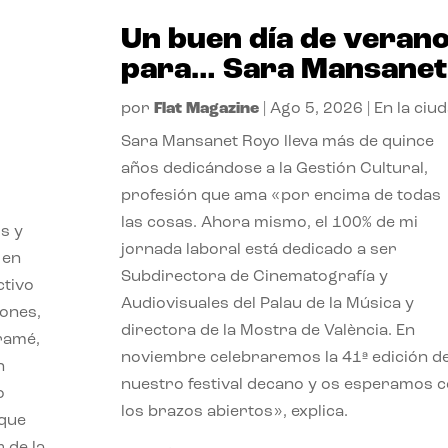
Un buen día de veran
para… Sara Mansanet
por
Flat Magazine
|
Ago 5, 2026
|
En la ciu
Sara Mansanet Royo lleva más de quince
años dedicándose a la Gestión Cultural,
profesión que ama «por encima de todas
las cosas. Ahora mismo, el 100% de mi
s y
jornada laboral está dedicado a ser
 en
Subdirectora de Cinematografía y
ctivo
Audiovisuales del Palau de la Música y
iones,
directora de la Mostra de València. En
iramé,
noviembre celebraremos la 41ª edición d
n
nuestro festival decano y os esperamos 
o
los brazos abiertos», explica.
 que
 de la