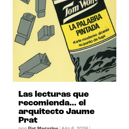
Las lecturas que
recomienda… el
arquitecto Jaume
Prat
por
Flat Magazine
|
Ago 6, 2026
|