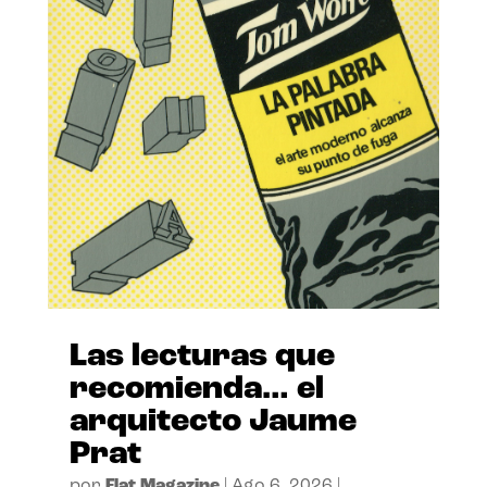
Las lecturas que
recomienda… el
arquitecto Jaume
Prat
por
Flat Magazine
|
Ago 6, 2026
|