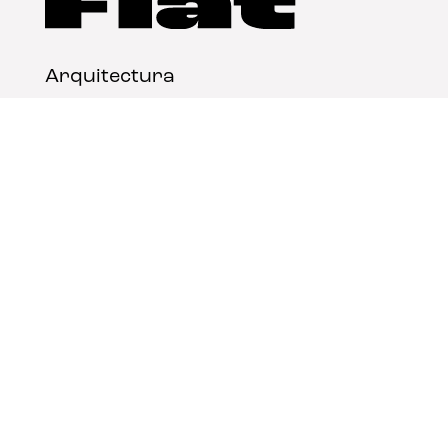
Arquitectura
Diseño
Arte
Nosotros
Nota legal
Contacto
© FLAT Magazine 2026