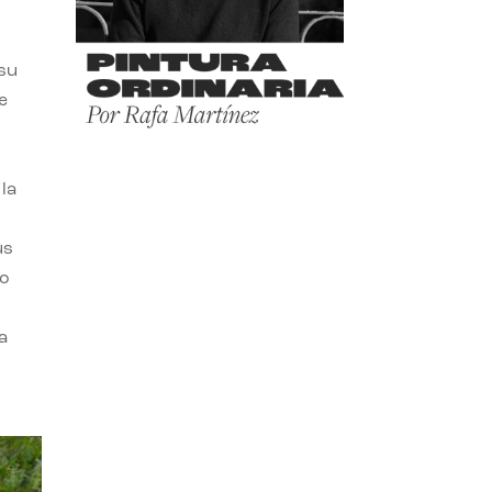
 su
e
la
us
do
a