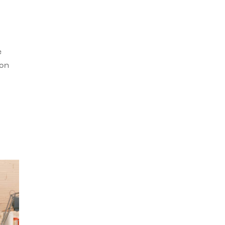
e
con