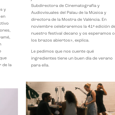
Subdirectora de Cinematografía y
s y
Audiovisuales del Palau de la Música y
 en
directora de la Mostra de València. En
ctivo
noviembre celebraremos la 41ª edición d
iones,
nuestro festival decano y os esperamos 
iramé,
los brazos abiertos», explica.
n
o
Le pedimos que nos cuente qué
 que
ingredientes tiene un buen día de verano
 de la
para ella.