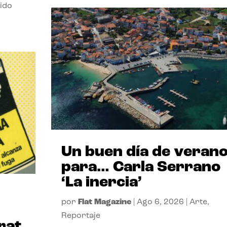
ido
Un buen día de veran
para… Carla Serrano
‘La inercia’
por
Flat Magazine
|
Ago 6, 2026
|
Arte
,
Reportaje
rat