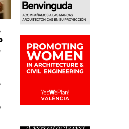
o
o
e
s
a