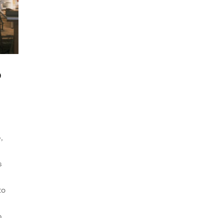
o
,
s
to
o.