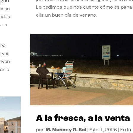
agan
Le pedimos que nos cuente cómo es para
turas
ella un buen día de verano.
vadas
 una
ora
 y el
 Ivan
aría
A la fresca, a la venta
por
M. Muñoz y R. Sol
|
Ago 1, 2026
|
En la