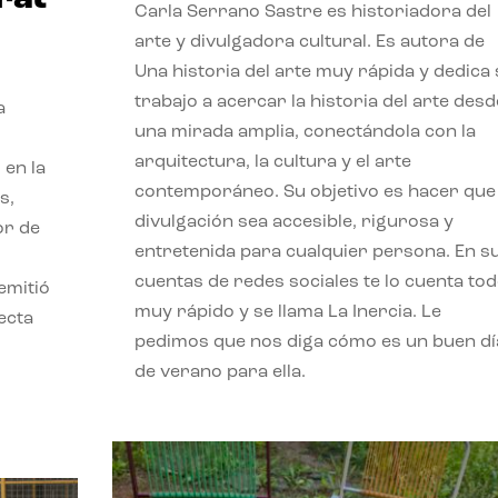
Carla Serrano Sastre es historiadora del
arte y divulgadora cultural. Es autora de
Una historia del arte muy rápida y dedica
trabajo a acercar la historia del arte desd
a
una mirada amplia, conectándola con la
arquitectura, la cultura y el arte
 en la
contemporáneo. Su objetivo es hacer que 
s,
divulgación sea accesible, rigurosa y
or de
entretenida para cualquier persona. En s
cuentas de redes sociales te lo cuenta to
emitió
muy rápido y se llama La Inercia. Le
ecta
pedimos que nos diga cómo es un buen dí
l
de verano para ella.