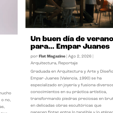
Un buen día de veran
para… Empar Juanes
por
Flat Magazine
|
Ago 2, 2026
|
Arquitectura
,
Reportaje
Graduada en Arquitectura y Arte y Diseño
Empar Juanes (Valencia, 1990) se ha
especializado en joyería y fusiona diverso
conocimientos en su práctica artística,
 mucho
transformando piedras preciosas en bru
 o no,
en delicadas obras escultóricas que
as,
parecen flotar entre lo tangible y lo etére