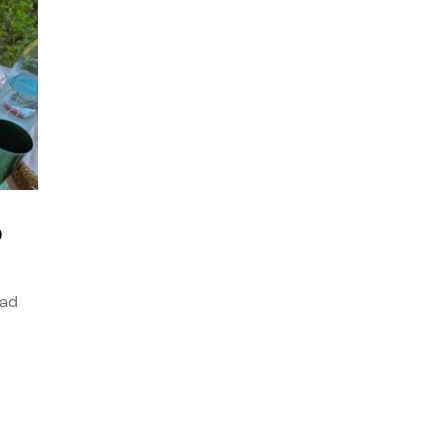
o
dad