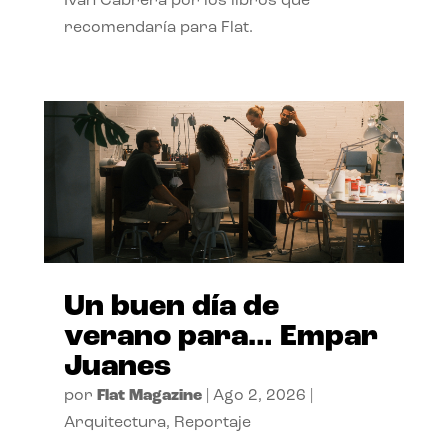
Ivan Cabrera por los libros que
recomendaría para Flat.
Un buen día de
verano para… Empar
Juanes
por
Flat Magazine
|
Ago 2, 2026
|
Arquitectura
,
Reportaje