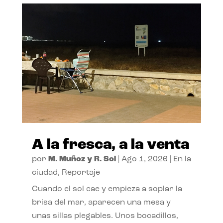
A la fresca, a la venta
por
M. Muñoz y R. Sol
|
Ago 1, 2026
|
En la
ciudad
,
Reportaje
Cuando el sol cae y empieza a soplar la
brisa del mar, aparecen una mesa y
unas sillas plegables. Unos bocadillos,