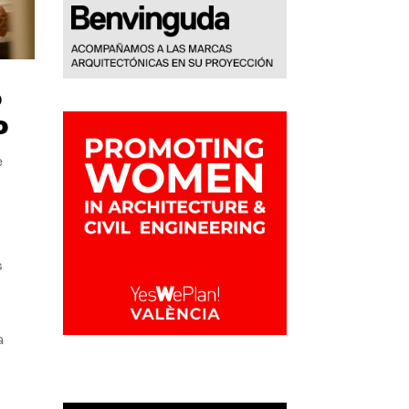
o
o
e
s
a