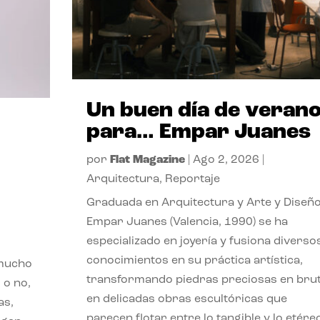
Un buen día de veran
para… Empar Juanes
por
Flat Magazine
|
Ago 2, 2026
|
Arquitectura
,
Reportaje
Graduada en Arquitectura y Arte y Diseño
Empar Juanes (Valencia, 1990) se ha
especializado en joyería y fusiona diverso
conocimientos en su práctica artística,
 mucho
transformando piedras preciosas en bru
 o no,
en delicadas obras escultóricas que
as,
parecen flotar entre lo tangible y lo etére