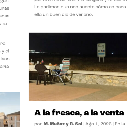
agan
Le pedimos que nos cuente cómo es para
turas
ella un buen día de verano.
vadas
 una
ora
 y el
 Ivan
aría
A la fresca, a la venta
por
M. Muñoz y R. Sol
|
Ago 1, 2026
|
En la