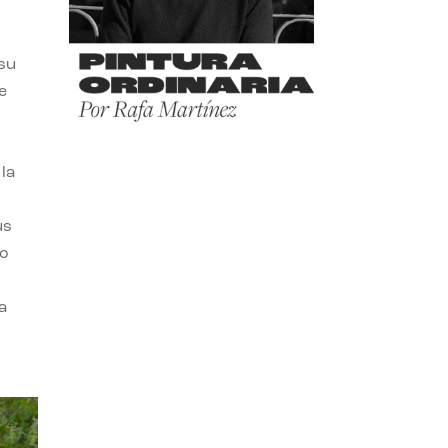
 su
e
la
us
do
a