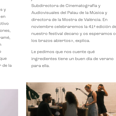
Subdirectora de Cinematografía y
s y
Audiovisuales del Palau de la Música y
 en
directora de la Mostra de València. En
ctivo
noviembre celebraremos la 41ª edición d
iones,
nuestro festival decano y os esperamos 
iramé,
los brazos abiertos», explica.
n
o
Le pedimos que nos cuente qué
 que
ingredientes tiene un buen día de verano
 de la
para ella.