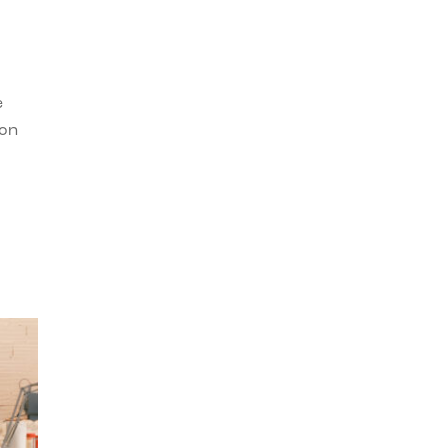
e
con