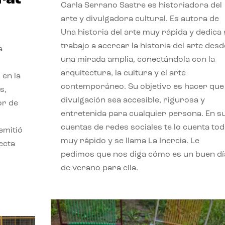
Carla Serrano Sastre es historiadora del
arte y divulgadora cultural. Es autora de
Una historia del arte muy rápida y dedica
trabajo a acercar la historia del arte desd
a
una mirada amplia, conectándola con la
arquitectura, la cultura y el arte
 en la
contemporáneo. Su objetivo es hacer que 
s,
divulgación sea accesible, rigurosa y
or de
entretenida para cualquier persona. En s
cuentas de redes sociales te lo cuenta to
emitió
muy rápido y se llama La Inercia. Le
ecta
pedimos que nos diga cómo es un buen dí
l
de verano para ella.