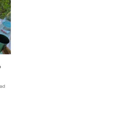
o
dad