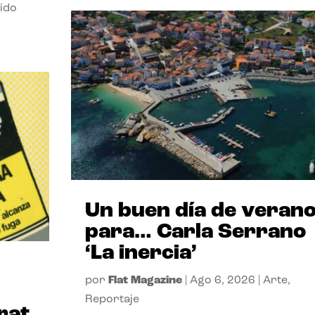
ido
Un buen día de veran
para… Carla Serrano
‘La inercia’
por
Flat Magazine
|
Ago 6, 2026
|
Arte
,
Reportaje
rat