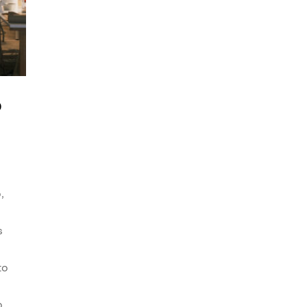
o
,
s
to
o.