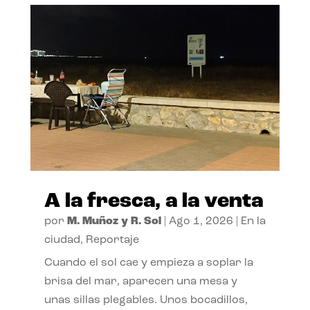
A la fresca, a la venta
por
M. Muñoz y R. Sol
|
Ago 1, 2026
|
En la
ciudad
,
Reportaje
Cuando el sol cae y empieza a soplar la
brisa del mar, aparecen una mesa y
unas sillas plegables. Unos bocadillos,