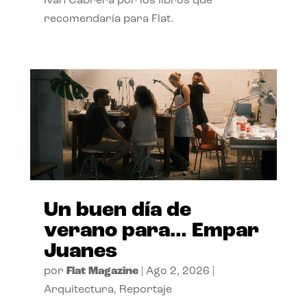
Ivan Cabrera por los libros que
recomendaría para Flat.
Un buen día de
verano para… Empar
Juanes
por
Flat Magazine
|
Ago 2, 2026
|
Arquitectura
,
Reportaje