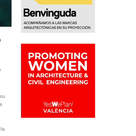
o
e
 su
e
la