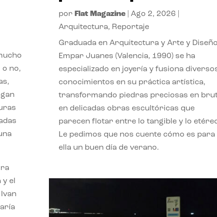
por
Flat Magazine
|
Ago 2, 2026
|
Arquitectura
,
Reportaje
Graduada en Arquitectura y Arte y Diseño
 mucho
Empar Juanes (Valencia, 1990) se ha
 o no,
especializado en joyería y fusiona diverso
as,
conocimientos en su práctica artística,
agan
transformando piedras preciosas en bru
turas
en delicadas obras escultóricas que
vadas
parecen flotar entre lo tangible y lo etére
 una
Le pedimos que nos cuente cómo es para
ella un buen día de verano.
ora
 y el
 Ivan
aría