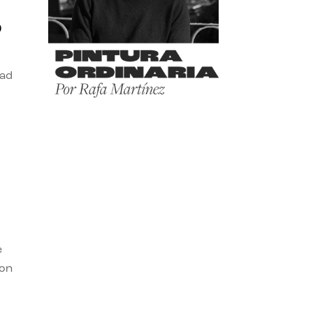
o
dad
e
con