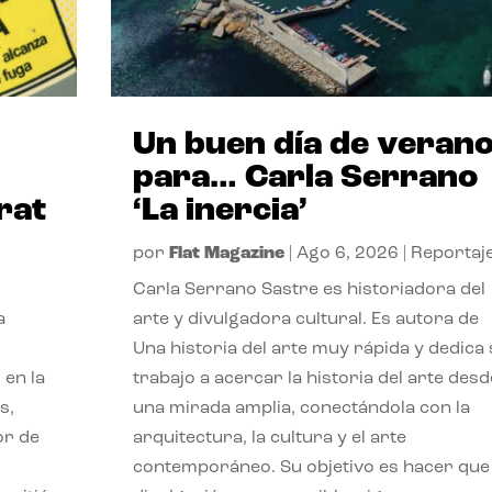
Un buen día de veran
para… Carla Serrano
rat
‘La inercia’
por
Flat Magazine
|
Ago 6, 2026
|
Reportaj
Carla Serrano Sastre es historiadora del
a
arte y divulgadora cultural. Es autora de
Una historia del arte muy rápida y dedica
 en la
trabajo a acercar la historia del arte desd
s,
una mirada amplia, conectándola con la
or de
arquitectura, la cultura y el arte
contemporáneo. Su objetivo es hacer que 