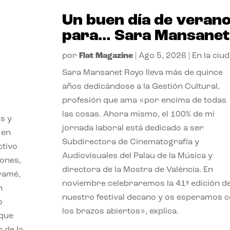
Un buen día de veran
para… Sara Mansanet
por
Flat Magazine
|
Ago 5, 2026
|
En la ciu
Sara Mansanet Royo lleva más de quince
años dedicándose a la Gestión Cultural,
profesión que ama «por encima de todas
las cosas. Ahora mismo, el 100% de mi
s y
jornada laboral está dedicado a ser
 en
Subdirectora de Cinematografía y
ctivo
Audiovisuales del Palau de la Música y
iones,
directora de la Mostra de València. En
iramé,
noviembre celebraremos la 41ª edición d
n
nuestro festival decano y os esperamos 
o
los brazos abiertos», explica.
 que
 de la