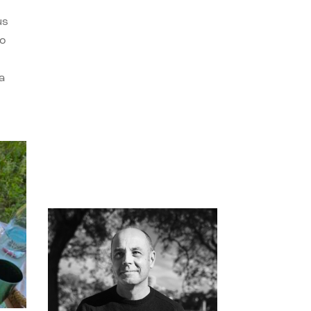
us
do
a