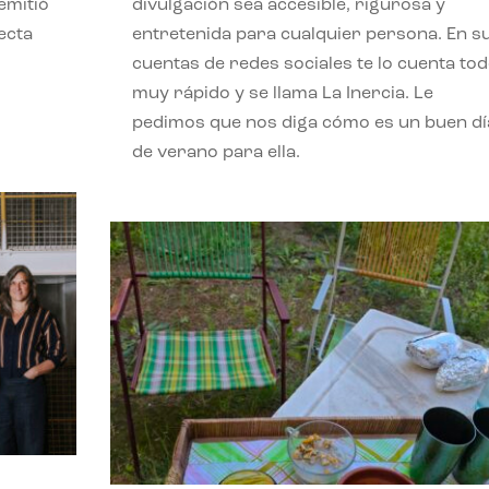
emitió
divulgación sea accesible, rigurosa y
ecta
entretenida para cualquier persona. En s
l
cuentas de redes sociales te lo cuenta to
muy rápido y se llama La Inercia. Le
pedimos que nos diga cómo es un buen dí
de verano para ella.