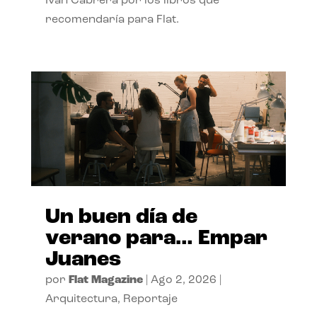
Ivan Cabrera por los libros que
recomendaría para Flat.
Un buen día de
verano para… Empar
Juanes
por
Flat Magazine
|
Ago 2, 2026
|
Arquitectura
,
Reportaje