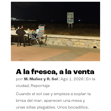
A la fresca, a la venta
por
M. Muñoz y R. Sol
|
Ago 1, 2026
|
En la
ciudad
,
Reportaje
Cuando el sol cae y empieza a soplar la
brisa del mar, aparecen una mesa y
unas sillas plegables. Unos bocadillos,