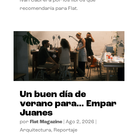
Ivan Cabrera por los libros que
recomendaría para Flat.
Un buen día de
verano para… Empar
Juanes
por
Flat Magazine
|
Ago 2, 2026
|
Arquitectura
,
Reportaje