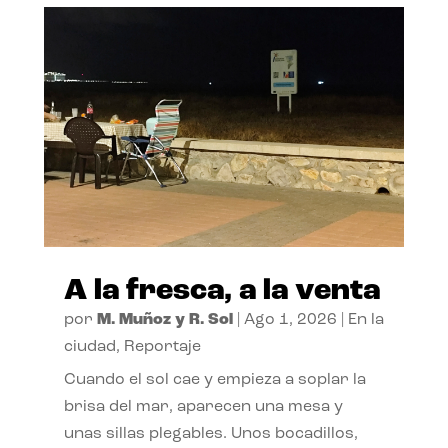
A la fresca, a la venta
por
M. Muñoz y R. Sol
|
Ago 1, 2026
|
En la
ciudad
,
Reportaje
Cuando el sol cae y empieza a soplar la
brisa del mar, aparecen una mesa y
unas sillas plegables. Unos bocadillos,