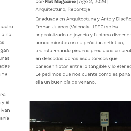
por
Flat Magazine
|
Ago 2, 2026
|
Arquitectura
,
Reportaje
Graduada en Arquitectura y Arte y Diseño
 mucho
Empar Juanes (Valencia, 1990) se ha
 o no,
especializado en joyería y fusiona diverso
as,
conocimientos en su práctica artística,
agan
transformando piedras preciosas en bru
turas
en delicadas obras escultóricas que
vadas
parecen flotar entre lo tangible y lo etére
 una
Le pedimos que nos cuente cómo es para
ella un buen día de verano.
ora
 y el
 Ivan
aría