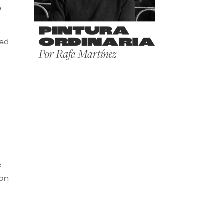
o
dad
e
con