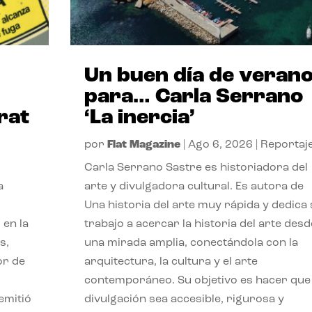
Un buen día de veran
para… Carla Serrano
rat
‘La inercia’
por
Flat Magazine
|
Ago 6, 2026
|
Reportaj
Carla Serrano Sastre es historiadora del
a
arte y divulgadora cultural. Es autora de
Una historia del arte muy rápida y dedica
 en la
trabajo a acercar la historia del arte desd
s,
una mirada amplia, conectándola con la
or de
arquitectura, la cultura y el arte
contemporáneo. Su objetivo es hacer que 
emitió
divulgación sea accesible, rigurosa y