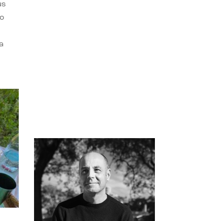
us
do
a