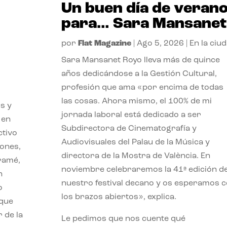
Un buen día de veran
para… Sara Mansanet
por
Flat Magazine
|
Ago 5, 2026
|
En la ciu
Sara Mansanet Royo lleva más de quince
años dedicándose a la Gestión Cultural,
profesión que ama «por encima de todas
las cosas. Ahora mismo, el 100% de mi
s y
jornada laboral está dedicado a ser
 en
Subdirectora de Cinematografía y
ctivo
Audiovisuales del Palau de la Música y
iones,
directora de la Mostra de València. En
iramé,
noviembre celebraremos la 41ª edición d
n
nuestro festival decano y os esperamos 
o
los brazos abiertos», explica.
 que
 de la
Le pedimos que nos cuente qué