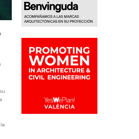
o
e
 su
e
la