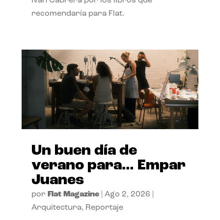
Ivan Cabrera por los libros que
recomendaría para Flat.
Un buen día de
verano para… Empar
Juanes
por
Flat Magazine
|
Ago 2, 2026
|
Arquitectura
,
Reportaje