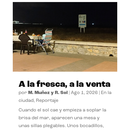
A la fresca, a la venta
por
M. Muñoz y R. Sol
|
Ago 1, 2026
|
En la
ciudad
,
Reportaje
Cuando el sol cae y empieza a soplar la
brisa del mar, aparecen una mesa y
unas sillas plegables. Unos bocadillos,