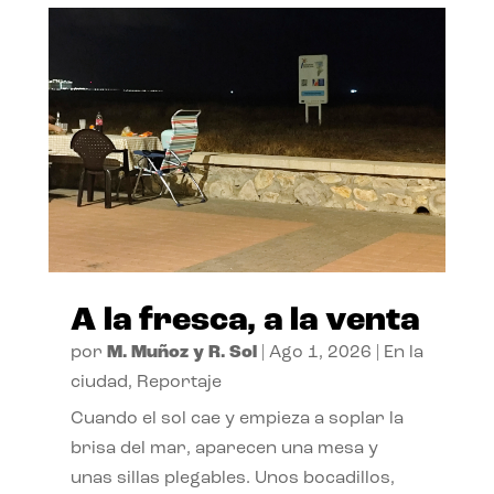
A la fresca, a la venta
por
M. Muñoz y R. Sol
|
Ago 1, 2026
|
En la
ciudad
,
Reportaje
Cuando el sol cae y empieza a soplar la
brisa del mar, aparecen una mesa y
unas sillas plegables. Unos bocadillos,