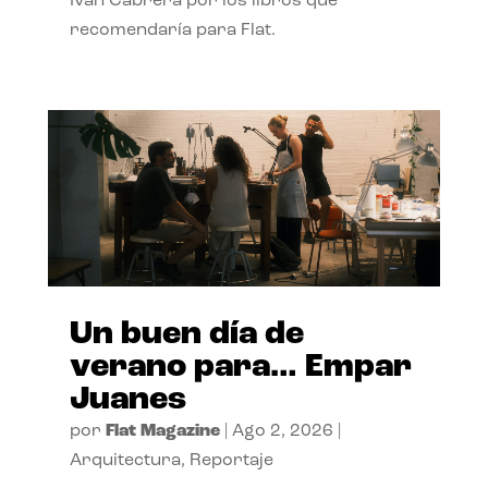
Ivan Cabrera por los libros que
recomendaría para Flat.
Un buen día de
verano para… Empar
Juanes
por
Flat Magazine
|
Ago 2, 2026
|
Arquitectura
,
Reportaje