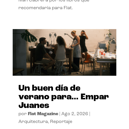
Ivan Cabrera por los libros que
recomendaría para Flat.
Un buen día de
verano para… Empar
Juanes
por
Flat Magazine
|
Ago 2, 2026
|
Arquitectura
,
Reportaje