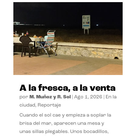
A la fresca, a la venta
por
M. Muñoz y R. Sol
|
Ago 1, 2026
|
En la
ciudad
,
Reportaje
Cuando el sol cae y empieza a soplar la
brisa del mar, aparecen una mesa y
unas sillas plegables. Unos bocadillos,