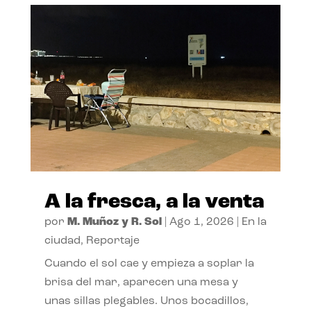
A la fresca, a la venta
por
M. Muñoz y R. Sol
|
Ago 1, 2026
|
En la
ciudad
,
Reportaje
Cuando el sol cae y empieza a soplar la
brisa del mar, aparecen una mesa y
unas sillas plegables. Unos bocadillos,