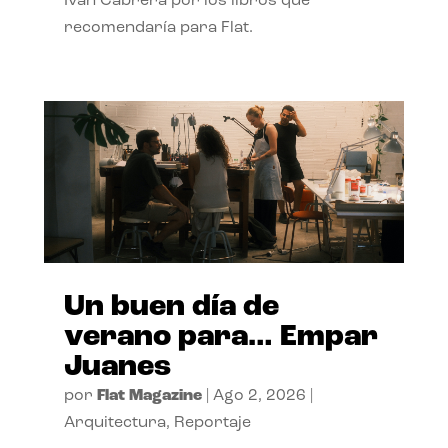
Ivan Cabrera por los libros que
recomendaría para Flat.
Un buen día de
verano para… Empar
Juanes
por
Flat Magazine
|
Ago 2, 2026
|
Arquitectura
,
Reportaje