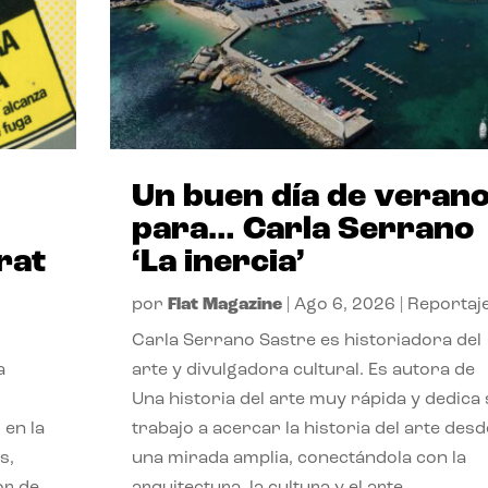
Un buen día de veran
para… Carla Serrano
rat
‘La inercia’
por
Flat Magazine
|
Ago 6, 2026
|
Reportaj
Carla Serrano Sastre es historiadora del
a
arte y divulgadora cultural. Es autora de
Una historia del arte muy rápida y dedica
 en la
trabajo a acercar la historia del arte desd
s,
una mirada amplia, conectándola con la
or de
arquitectura, la cultura y el arte