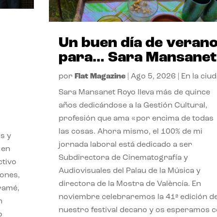
Un buen día de veran
para… Sara Mansanet
por
Flat Magazine
|
Ago 5, 2026
|
En la ciu
Sara Mansanet Royo lleva más de quince
años dedicándose a la Gestión Cultural,
profesión que ama «por encima de todas
las cosas. Ahora mismo, el 100% de mi
s y
jornada laboral está dedicado a ser
 en
Subdirectora de Cinematografía y
ctivo
Audiovisuales del Palau de la Música y
iones,
directora de la Mostra de València. En
iramé,
noviembre celebraremos la 41ª edición d
n
nuestro festival decano y os esperamos 
o