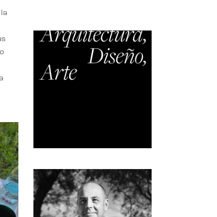
la
us
do
a