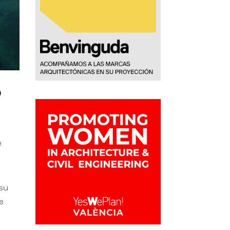
o
e
 su
e