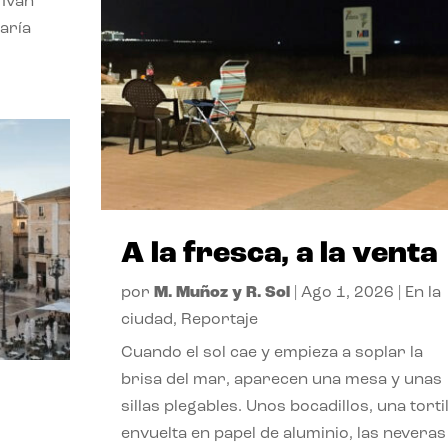
 Ivan
aría
A la fresca, a la venta
por
M. Muñoz y R. Sol
|
Ago 1, 2026
|
En la
ciudad
,
Reportaje
Cuando el sol cae y empieza a soplar la
brisa del mar, aparecen una mesa y unas
sillas plegables. Unos bocadillos, una tortil
envuelta en papel de aluminio, las neveras