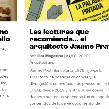
ano
Las lecturas que
llo
recomienda… el
arquitecto Jaume Pra
rtaje
por
Flat Magazine
|
Ago 6, 2026
|
Arquitectura
anos
Jaume Prat (Barcelona, 1975) ejerce la
dades
arquitectura desde la docencia y la
ura,
divulgación, es profesor de proyectos en 
. Le
ETSAB desde 2019 y, entre otras cosas,
 ella
durante cuatro temporadas fue asesor d
contenidos de la serie documental de