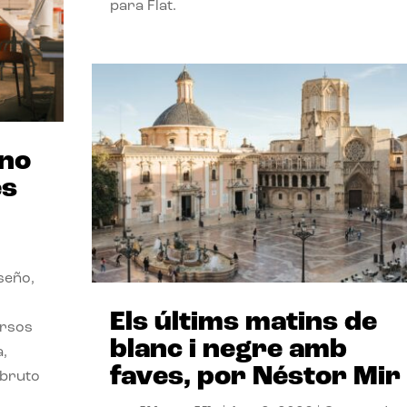
para Flat.
ano
es
seño,
Els últims matins de
ersos
blanc i negre amb
a,
faves, por Néstor Mir
 bruto