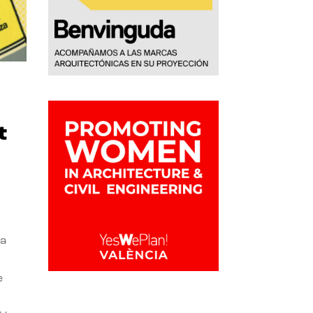
t
la
e