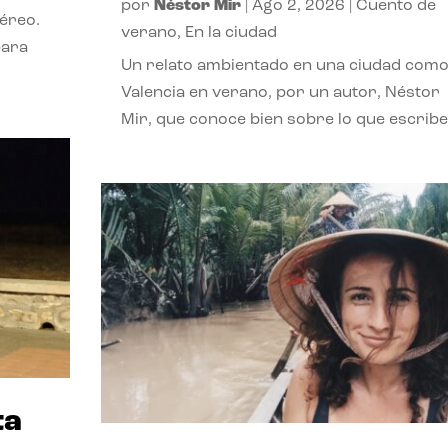
por
Néstor Mir
|
Ago 2, 2026
|
Cuento de
téreo.
verano
,
En la ciudad
para
Un relato ambientado en una ciudad com
Valencia en verano, por un autor, Néstor
Mir, que conoce bien sobre lo que escribe
ta