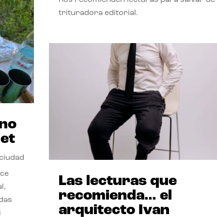
trituradora editorial.
ano
et
 ciudad
nce
Las lecturas que
l,
recomienda… el
odas
arquitecto Ivan
i