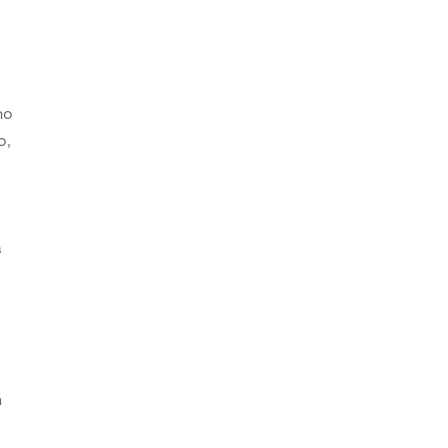
ho
o,
s
s
n