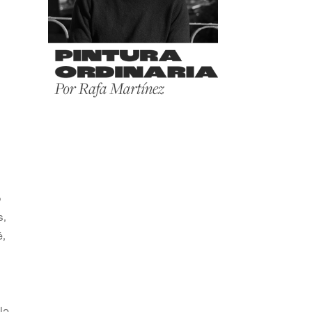
o
s,
,
la