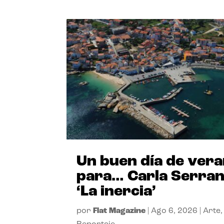
Un buen día de ver
para… Carla Serra
‘La inercia’
por
Flat Magazine
|
Ago 6, 2026
|
Arte
,