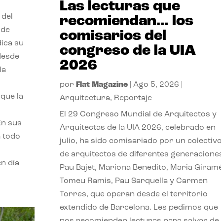
Las lecturas que
 del
recomiendan… los
 de
comisarios del
dica su
congreso de la UIA
 desde
2026
la
por
Flat Magazine
|
Ago 5, 2026
|
que la
Arquitectura
,
Reportaje
El 29 Congreso Mundial de Arquitectos y
En sus
Arquitectas de la UIA 2026, celebrado en
a todo
julio, ha sido comisariado por un colectiv
de arquitectos de diferentes generacione
n día
Pau Bajet, Mariona Benedito, Maria Giramé
Tomeu Ramis, Pau Sarquella y Carmen
Torres, que operan desde el territorio
extendido de Barcelona. Les pedimos que
nos recomienden lecturas para salvar de 