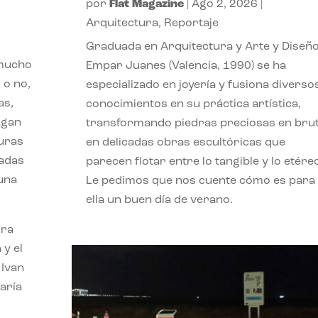
por
Flat Magazine
|
Ago 2, 2026
|
Arquitectura
,
Reportaje
Graduada en Arquitectura y Arte y Diseño
 mucho
Empar Juanes (Valencia, 1990) se ha
 o no,
especializado en joyería y fusiona diverso
as,
conocimientos en su práctica artística,
agan
transformando piedras preciosas en bru
turas
en delicadas obras escultóricas que
vadas
parecen flotar entre lo tangible y lo etére
 una
Le pedimos que nos cuente cómo es para
ella un buen día de verano.
ora
 y el
 Ivan
aría