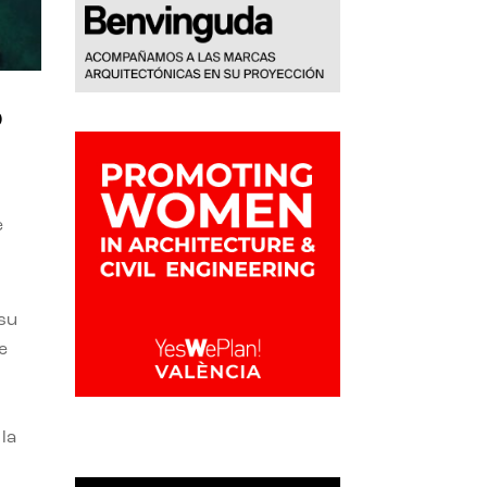
o
e
 su
e
la