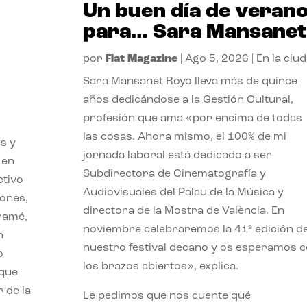
Un buen día de veran
para… Sara Mansanet
por
Flat Magazine
|
Ago 5, 2026
|
En la ciu
Sara Mansanet Royo lleva más de quince
años dedicándose a la Gestión Cultural,
profesión que ama «por encima de todas
las cosas. Ahora mismo, el 100% de mi
s y
jornada laboral está dedicado a ser
 en
Subdirectora de Cinematografía y
ctivo
Audiovisuales del Palau de la Música y
iones,
directora de la Mostra de València. En
iramé,
noviembre celebraremos la 41ª edición d
n
nuestro festival decano y os esperamos 
o
los brazos abiertos», explica.
 que
 de la
Le pedimos que nos cuente qué