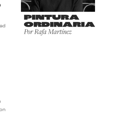
o
dad
e
con