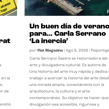
Un buen día de veran
para… Carla Serrano
rat
‘La inercia’
por
Flat Magazine
|
Ago 6, 2026
|
Reportaj
Carla Serrano Sastre es historiadora del
a
arte y divulgadora cultural. Es autora de
Una historia del arte muy rápida y dedica
 en la
trabajo a acercar la historia del arte desd
s,
una mirada amplia, conectándola con la
or de
arquitectura, la cultura y el arte
contemporáneo. Su objetivo es hacer que 
emitió
divulgación sea accesible, rigurosa y