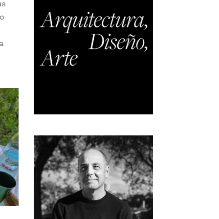
us
do
a