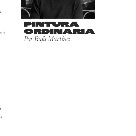
o
dad
e
con