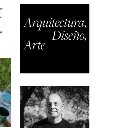
us
do
a