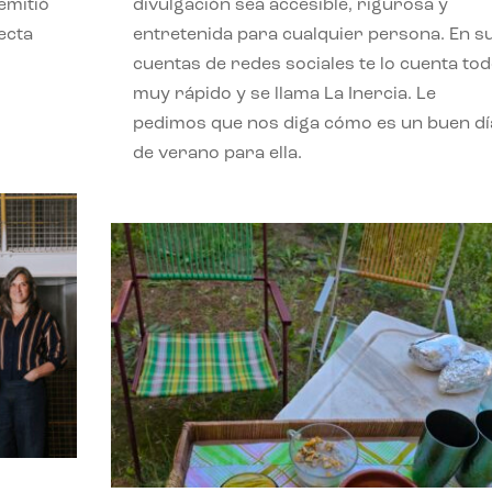
emitió
divulgación sea accesible, rigurosa y
ecta
entretenida para cualquier persona. En s
l
cuentas de redes sociales te lo cuenta to
muy rápido y se llama La Inercia. Le
pedimos que nos diga cómo es un buen dí
de verano para ella.