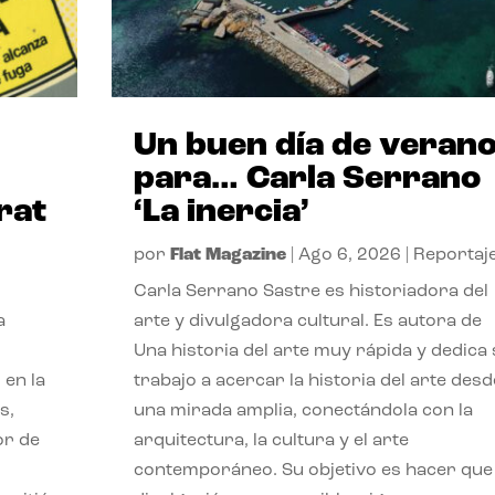
Un buen día de veran
para… Carla Serrano
rat
‘La inercia’
por
Flat Magazine
|
Ago 6, 2026
|
Reportaj
Carla Serrano Sastre es historiadora del
a
arte y divulgadora cultural. Es autora de
Una historia del arte muy rápida y dedica
 en la
trabajo a acercar la historia del arte desd
s,
una mirada amplia, conectándola con la
or de
arquitectura, la cultura y el arte
contemporáneo. Su objetivo es hacer que 