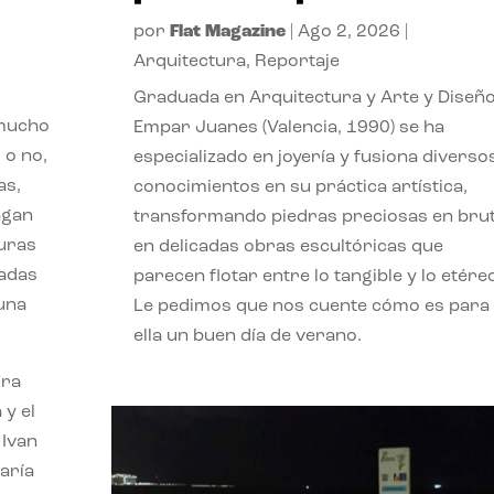
por
Flat Magazine
|
Ago 2, 2026
|
Arquitectura
,
Reportaje
Graduada en Arquitectura y Arte y Diseño
 mucho
Empar Juanes (Valencia, 1990) se ha
 o no,
especializado en joyería y fusiona diverso
as,
conocimientos en su práctica artística,
agan
transformando piedras preciosas en bru
turas
en delicadas obras escultóricas que
vadas
parecen flotar entre lo tangible y lo etére
 una
Le pedimos que nos cuente cómo es para
ella un buen día de verano.
ora
 y el
 Ivan
aría