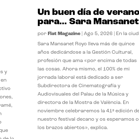
Un buen día de veran
para… Sara Mansanet
por
Flat Magazine
|
Ago 5, 2026
|
En la ciu
Sara Mansanet Royo lleva más de quince
años dedicándose a la Gestión Cultural,
profesión que ama «por encima de todas
las cosas. Ahora mismo, el 100% de mi
s y
jornada laboral está dedicado a ser
 en
Subdirectora de Cinematografía y
ctivo
Audiovisuales del Palau de la Música y
iones,
directora de la Mostra de València. En
iramé,
noviembre celebraremos la 41ª edición d
n
nuestro festival decano y os esperamos 
o
los brazos abiertos», explica.
 que
 de la