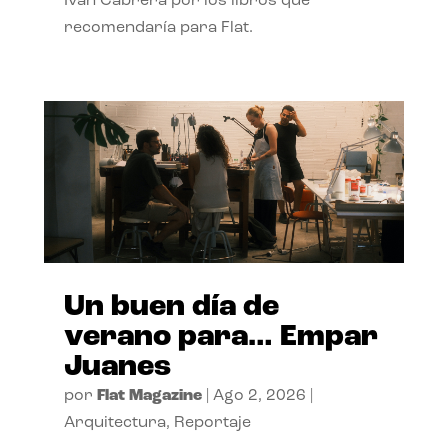
Ivan Cabrera por los libros que
recomendaría para Flat.
Un buen día de
verano para… Empar
Juanes
por
Flat Magazine
|
Ago 2, 2026
|
Arquitectura
,
Reportaje