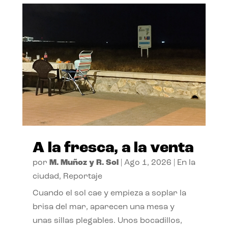
A la fresca, a la venta
por
M. Muñoz y R. Sol
|
Ago 1, 2026
|
En la
ciudad
,
Reportaje
Cuando el sol cae y empieza a soplar la
brisa del mar, aparecen una mesa y
unas sillas plegables. Unos bocadillos,