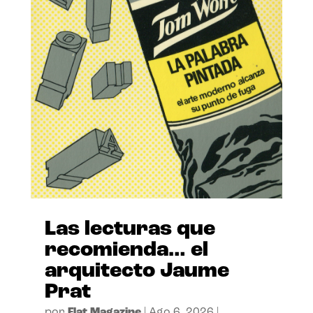
Las lecturas que
recomienda… el
arquitecto Jaume
Prat
por
Flat Magazine
|
Ago 6, 2026
|