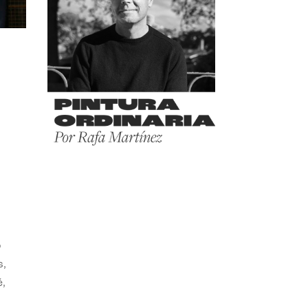
o
s,
,