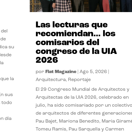
Las lecturas que
 del
recomiendan… los
 de
comisarios del
dica su
congreso de la UIA
 desde
2026
la
por
Flat Magazine
|
Ago 5, 2026
|
que la
Arquitectura
,
Reportaje
El 29 Congreso Mundial de Arquitectos y
En sus
Arquitectas de la UIA 2026, celebrado en
a todo
julio, ha sido comisariado por un colectiv
de arquitectos de diferentes generacione
n día
Pau Bajet, Mariona Benedito, Maria Giramé
Tomeu Ramis, Pau Sarquella y Carmen