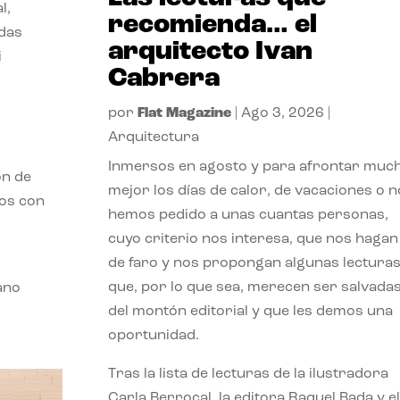
l,
recomienda… el
odas
arquitecto Ivan
i
Cabrera
por
Flat Magazine
|
Ago 3, 2026
|
Arquitectura
Inmersos en agosto y para afrontar muc
ón de
mejor los días de calor, de vacaciones o n
mos con
hemos pedido a unas cuantas personas,
cuyo criterio nos interesa, que nos hagan
de faro y nos propongan algunas lectura
que, por lo que sea, merecen ser salvada
ano
del montón editorial y que les demos una
oportunidad.
Tras la lista de lecturas de la ilustradora
Carla Berrocal, la editora Raquel Bada y el