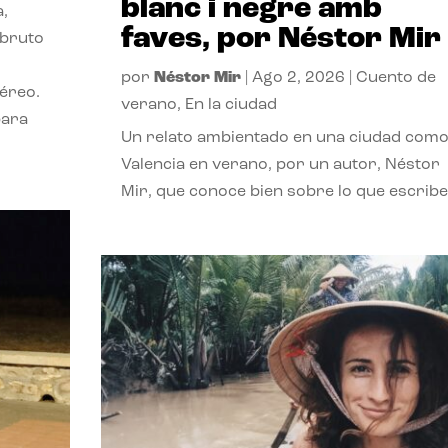
blanc i negre amb
a,
faves, por Néstor Mir
 bruto
por
Néstor Mir
|
Ago 2, 2026
|
Cuento de
téreo.
verano
,
En la ciudad
para
Un relato ambientado en una ciudad com
Valencia en verano, por un autor, Néstor
Mir, que conoce bien sobre lo que escribe