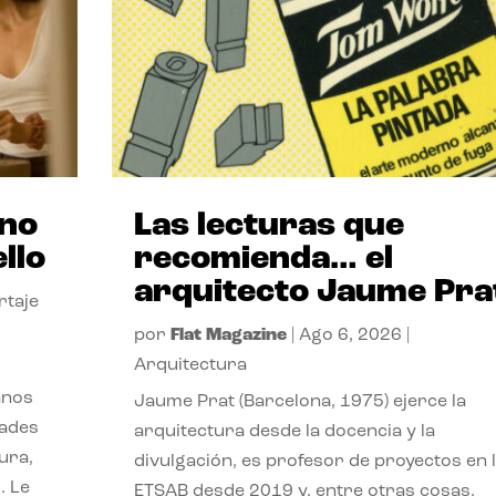
ano
Las lecturas que
llo
recomienda… el
arquitecto Jaume Pra
rtaje
por
Flat Magazine
|
Ago 6, 2026
|
Arquitectura
anos
Jaume Prat (Barcelona, 1975) ejerce la
dades
arquitectura desde la docencia y la
ura,
divulgación, es profesor de proyectos en 
. Le
ETSAB desde 2019 y, entre otras cosas,