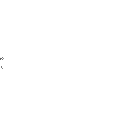
ho
o,
s
s