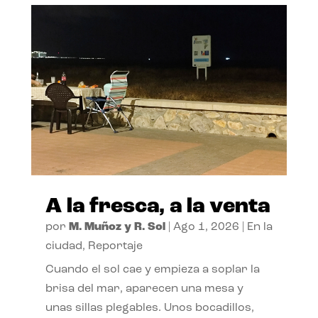
A la fresca, a la venta
por
M. Muñoz y R. Sol
|
Ago 1, 2026
|
En la
ciudad
,
Reportaje
Cuando el sol cae y empieza a soplar la
brisa del mar, aparecen una mesa y
unas sillas plegables. Unos bocadillos,