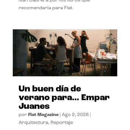
Ivan Cabrera por los libros que
recomendaría para Flat.
Un buen día de
verano para… Empar
Juanes
por
Flat Magazine
|
Ago 2, 2026
|
Arquitectura
,
Reportaje